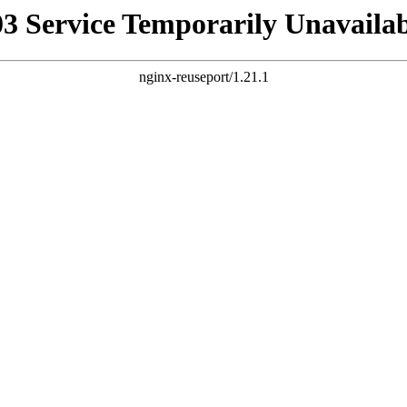
03 Service Temporarily Unavailab
nginx-reuseport/1.21.1