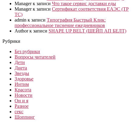
Manager
к записи
Что такое сервис доставки еды
Manager
к записи
Сертификат соответствия ЕАЭС (ТР
ТС)
admin
к записи
Типография Быстрый Клик:
профессиональное тиснение ежедневников
Author
к записи
SHAPE UP BELT (ШЕЙП АП БЕЛТ)
Рубрики
Без рубрики
Вопросы читателей
Дети
Диета
Звезды
Здоровье
Интим
Красота
Новости
Он и я
Разное
секс
Шоппинг