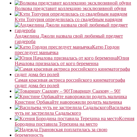
Волкова представит коллекцию эксклюзивной обуви
Кэти Топурия определилась со свадебным нарядом
Анджелина Джоли назвала свой любимый предмет
гардероба
Катю Гордон
преследует маньячка
Юлия
Началова призналась от кого беременна
Самая красивая актриса российского кинематографа
сидит дома без ролей
Товарищу Саахову – 90!
Кристине Орбакайте наворожили родить мальчика
Васильева
чуть не застрелила Садальского
Ксения
Бородина поставила Терехина на место