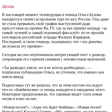
Звезды
В настоящий момент телеведущая и певица Ольга Бузова
находится в своем гастрольном туре по югу России. Она даже
не стала прерывать свой график выступлений ради
присутствия на премии Ru.TV, где за нее принял награду «за
самый лучший и самый огромный фан-клуб» по ее просьбе
поп-король российской эстрады Филипп Киркоров.
Последний, в свою очередь, подчеркнул, что «эта девочка
заслужила эту премию».
Сегодня же она опубликовала интригующий пост о разводе,
сопроводив его горячим снимком с неизвестным мужчиной.
«Ты разводил умело, но я не хотела раз#водица», —
подписала публикацию Ольга, не уточнив, что именно она
имела ввиду.
Подписчики тут же решили, что за этим постом последует
что-то «бомбическое» и теперь находятся в ожидании этого.
Некоторые предположили, что таковым модет стать новая
песня и клип на нее.
«Новая песня?», «Аааа это будет бомбааа», «Новая песня?
Новый хит? Когдааа? Оляяя», «Мы, женщины, не так просты,