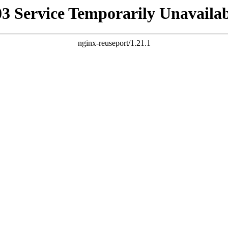
03 Service Temporarily Unavailab
nginx-reuseport/1.21.1