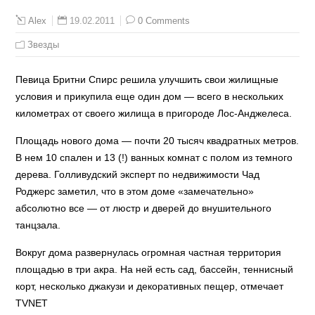
19.02.2011
0 Comments
Alex
Звезды
Певица Бритни Спирс решила улучшить свои жилищные
условия и прикупила еще один дом — всего в нескольких
километрах от своего жилища в пригороде Лос-Анджелеса.
Площадь нового дома — почти 20 тысяч квадратных метров.
В нем 10 спален и 13 (!) ванных комнат с полом из темного
дерева. Голливудский эксперт по недвижимости Чад
Роджерс заметил, что в этом доме «замечательно»
абсолютно все — от люстр и дверей до внушительного
танцзала.
Вокруг дома развернулась огромная частная территория
площадью в три акра. На ней есть сад, бассейн, теннисный
корт, несколько джакузи и декоративных пещер, отмечает
TVNET