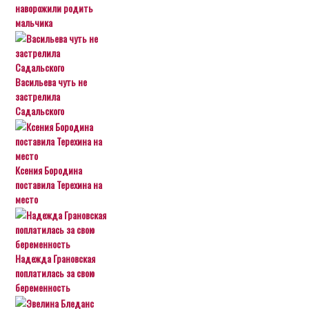
наворожили родить
мальчика
Васильева чуть не
застрелила
Садальского
Ксения Бородина
поставила Терехина на
место
Надежда Грановская
поплатилась за свою
беременность