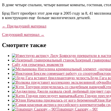
В доме четыре спальни, четыре ванные комнаты, гостиная, ст
Брэд Питт приобрел этот дом еще в 2005 году за 8, 41 миллион
в конструкцию еще больше экологических деталей.
← Предыдущий материал
Следующий материал →
Смотрите также
Лазерный гравирова
Сайт для серьезных знакомств
Виктори
Леди Гага в
Во
Кэти
Катю Гордон преслед
Юлия Нач
Товарищу Саахову – 90!