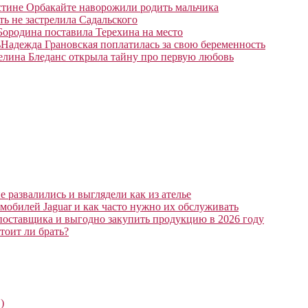
тине Орбакайте наворожили родить мальчика
ть не застрелила Садальского
Бородина поставила Терехина на место
Надежда Грановская поплатилась за свою беременность
елина Бледанс открыла тайну про первую любовь
 развалились и выглядели как из ателье
мобилей Jaguar и как часто нужно их обслуживать
поставщика и выгодно закупить продукцию в 2026 году
тоит ли брать?
)