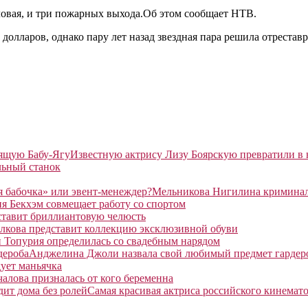
оловая, и три пожарных выхода.Об этом сообщает НТВ.
а долларов, однако пару лет назад звездная пара решила отрест
Известную актрису Лизу Боярскую превратили в
льный станок
Мельникова Нигилина криминаль
я Бекхэм совмещает работу со спортом
ставит бриллиантовую челюсть
лкова представит коллекцию эксклюзивной обуви
 Топурия определилась со свадебным нарядом
Анджелина Джоли назвала свой любимый предмет гардер
ует маньячка
алова призналась от кого беременна
Самая красивая актриса российского кинемато