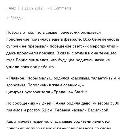
21.09.2012
0 Comments
Alex
Звезды
Новость о том, что в семье Грачевских ожидается
пополнение появилась ещё в феврале. Всю беременность
супруги не прерывали посещение светских мероприятий и
даже продожали поездки. В связи с этим в июне текущего
года Борис признался, что будущие родители даже не
узнали пока пол ребёнка.
«Главное, чтобы малыш родился красивым, талантливым и
здоровым. Пополнения ждем осенью», –
цитирует руговодителя «Ералаша» StarHit.
По сообщению «7 дней», Анна родила девочку весом 3300
граммов и ростом 51 см. Ребёнка назвали Василисой.
Как отмечает издание, счастливые родители являются
довольно молодой парой: режиссер развёлся со своей