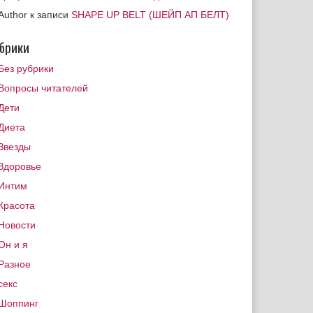
Author
к записи
SHAPE UP BELT (ШЕЙП АП БЕЛТ)
брики
Без рубрики
Вопросы читателей
Дети
Диета
Звезды
Здоровье
Интим
Красота
Новости
Он и я
Разное
секс
Шоппинг