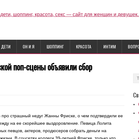
ДЕТИ
ОН И Я
ШОППИНГ
КРАСОТА
ИНТИМ
ВОПР
кой поп-сцены объявили сбор
Св
в про страшный недуг Жанны Фриске, о чем подтвердили ее
дежду на ее скорейшее выздоровление. Певица Лолита
ых певцов, актеров, продюсеров собрать деньги на
изни. В соцсетях коллеги 39-летней Фриске, только что