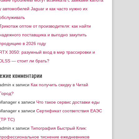
Какие проблемы могут возникать с замками капота
у автомобилей Jaguar и как часто нужно их
обслуживать
Трикотаж оптом от производителя: как найти
надежного поставщика и выгодно закупить
продукцию в 2026 году
RTX 3050: разумный вход в мир трассировки и
DLSS — стоит ли брать?
ежие комментарии
admin
к записи
Как получить скидку в Читай
Город?
Manager
к записи
Что такое сервис доставки еды
Manager
к записи
Сертификат соответствия ЕАЭС
(ТР ТС)
admin
к записи
Типография Быстрый Клик:
профессиональное тиснение ежедневников