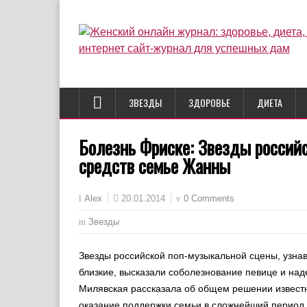
ЗВЕЗДЫ
ЗДОРОВЬЕ
ДИЕТА
Болезнь Фриске: Звезды российс
средств семье Жанны
20.01.2014
0 Comments
Alex
Звезды
Звезды российской поп-музыкальной сцены, узна
близкие, высказали соболезнование певице и на
Милявская рассказала об общем решении известн
оказание поддержки семьи в сложнейший период ж