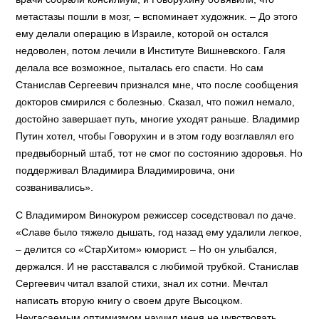
метастазы пошли в мозг, – вспоминает художник. – До этого
ему делали операцию в Израиле, которой он остался
недоволен, потом лечили в Институте Вишневского. Галя
делала все возможное, пыталась его спасти. Но сам
Станислав Сергеевич признался мне, что после сообщения
докторов смирился с болезнью. Сказал, что пожил немало,
достойно завершает путь, многие уходят раньше. Владимир
Путин хотел, чтобы Говорухин и в этом году возглавлял его
предвыборный штаб, тот не смог по состоянию здоровья. Но
поддерживал Владимира Владимировича, они
созванивались».
С Владимиром Винокуром режиссер соседствовал по даче.
«Славе было тяжело дышать, год назад ему удалили легкое,
– делится со «СтарХитом» юморист. – Но он улыбался,
держался. И не расставался с любимой трубкой. Станислав
Сергеевич читал взапой стихи, знал их сотни. Мечтал
написать вторую книгу о своем друге Высоцком.
Неугасаемым оптимизмом научил меня не чувствовать