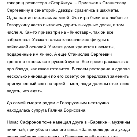
товарищ режиссера «СтарХиту». – Приезжал к Станиславу
Сергеевичу в санаторий, дважды сразились в шахматы.
Одна партия осталась за мной. Эта игра были его любовью.
Говорухину часто пытались дарить вычурные доски, в том
числе я. Как-то привез три на «Кинотавр», так он все
забраковал. Уважал только классические фигуры с
войлочной основой. У меня дома хранятся шахматы,
подаренные им лично. А еще Станислав Сергеевич
трепетно относился к русской кухне. Все время рассказывал
про блюда, как какое готовится. В своем ресторане я сделал
несколько инноваций по его совету: он предложил заменить
приглушенный свет на яркий – мол, люди должны отчетливо
видеть, что едят».
До самой смерти рядом с Говорухиным неотлучно
находилась супруга Галина Борисовна.
Никас Сафронов тоже навещал друга в «Барвихе», мужчины
пили чай, пригубили немного вина. «За неделю до его ухода
врачи собрали консилиум, и Говорухину объявили, что