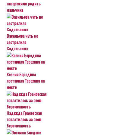
наворожили родить
мальчика
Васильева чуть не
застрелила
Садальского
Ксения Бородина
поставила Терехина на
место
Надежда Грановская
поплатилась за свою
беременность