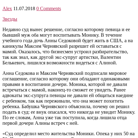
Alex
11.07.2018
0 Comments
Звезды
Недавно суд вынес решение, согласно которому певица и ее
бывший муж оба могут воспитывать Монику. В течение
учебного года дочь Анны Седоковой будет жить в США, а на
каникулы Максим Чернявский разрешит ей оставаться с
мамой. Оказалось, что бизнесмен устроил разбирательство,
так как знал, как другой экс-супруг артистки, Валентин
Белькевич, лишился возможности видеться с Алиной.
Анна Седокова и Максим Чернявский подписали мировое
соглашение, согласно которому они обладают одинаковыми
правами в воспитании дочери. Моника, которой не давали
встречаться с мамой, наконец-то сможет ее увидеть. Ранее
адвокаты экс-супруга певицы не давали ей общаться наедине
с ребенком, так как переживали, что она может похитить
ребенка. Бабушка Чернявского объяснила, почему он решил
подать в суд: ее внук опасался, что никогда не увидит Монику.
По ее словам, Анна уже так поступила, когда лишила отца
первой дочери Алины встреч с ней.
«Суд определил место жительства Моники. Опека у них 50 на