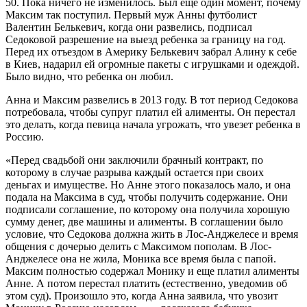
50. Пока ничего не изменилось. Был еще один момент, почему
Максим так поступил. Первый муж Анны футболист
Валентин Белькевич, когда они развелись, подписал
Седоковой разрешение на выезд ребенка за границу на год.
Перед их отъездом в Америку Белькевич забрал Алину к себе
в Киев, надарил ей огромные пакеты с игрушками и одеждой.
Было видно, что ребенка он любил.
Анна и Максим развелись в 2013 году. В тот период Седокова
потребовала, чтобы супруг платил ей алименты. Он перестал
это делать, когда певица начала угрожать, что увезет ребенка в
Россию.
«Перед свадьбой они заключили брачный контракт, по
которому в случае разрыва каждый остается при своих
деньгах и имуществе. Но Анне этого показалось мало, и она
подала на Максима в суд, чтобы получить содержание. Они
подписали соглашение, по которому она получила хорошую
сумму денег, две машины и алименты. В соглашении было
условие, что Седокова должна жить в Лос-Анджелесе и время
общения с дочерью делить c Максимом пополам. В Лос-
Анджелесе она не жила, Моника все время была с папой.
Максим полностью содержал Монику и еще платил алименты
Анне. А потом перестал платить (естественно, уведомив об
этом суд). Произошло это, когда Анна заявила, что увозит