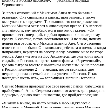
Монику в Россию насовсем», — рассказала бабушка
Чернявского.
За время отношений с Максимом Анна часто бывала в
разъездах. Она снималась в разных программах, а также
выступала с концертами. Так вышло, что после рождения
Моники Максим оказался в инвалидном кресле. По нелепой
случайности, ему перебило ноги винтом от катера. «Он
прошел шесть операций, год был прикован к инвалидному
креслу. К счастью, потом восстановился. Я не знаю, почему
пошли разговоры, что Максим изменял Ане. С его стороны
измен точно не было. Он занимался ребенком и домом, а когда
поправился, вернулся на работу. Когда Монике было полтора
месяца, Анна улетела из Лос-Анджелеса, где они жили после
свадьбы, в Россию, на презентацию фильма «Беременный»,
где она сыграла вместе с Дмитрием Дюжевым. Анна пробыла
в России примерно 2 — 3 месяца, потом вернулась, две
недели провела с семьей и снова улетела в Россию. И так —
последние шесть лет», — вспоминает Марина Петровна.
Сейчас Моника проводит все свое время с папой, бабушкой и
прабабушкой. Анна Седокова сможет отметить день рождения
с дочерью, однако пока неизвестно, где пройдет праздник.
«Я живу в Киеве, но часто бываю в Лос-Анджелесе с
Максимом и Моникой. Потом меня сменяет мама Максима