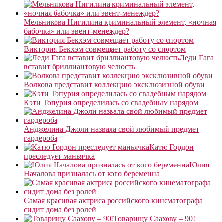
Мельникова Нигилина криминальный элемент, «ночная
бабочка» или эвент-менеждер?
Виктория Бекхэм совмещает работу со спортом
Леди Гага
вставит бриллиантовую челюсть
Волкова представит коллекцию эксклюзивной обуви
Кэти Топурия определилась со свадебным нарядом
Анджелина Джоли назвала свой любимый предмет
гардероба
Катю Гордон
преследует маньячка
Юлия
Началова призналась от кого беременна
Самая красивая актриса российского кинематографа
сидит дома без ролей
Товарищу Саахову – 90!