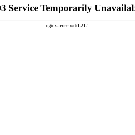
03 Service Temporarily Unavailab
nginx-reuseport/1.21.1