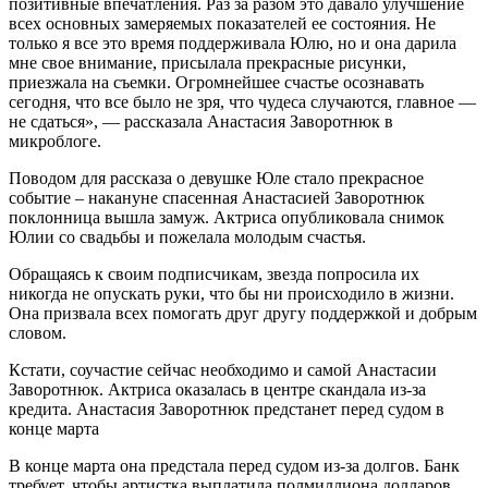
позитивные впечатления. Раз за разом это давало улучшение
всех основных замеряемых показателей ее состояния. Не
только я все это время поддерживала Юлю, но и она дарила
мне свое внимание, присылала прекрасные рисунки,
приезжала на съемки. Огромнейшее счастье осознавать
сегодня, что все было не зря, что чудеса случаются, главное —
не сдаться», — рассказала Анастасия Заворотнюк в
микроблоге.
Поводом для рассказа о девушке Юле стало прекрасное
событие – накануне спасенная Анастасией Заворотнюк
поклонница вышла замуж. Актриса опубликовала снимок
Юлии со свадьбы и пожелала молодым счастья.
Обращаясь к своим подписчикам, звезда попросила их
никогда не опускать руки, что бы ни происходило в жизни.
Она призвала всех помогать друг другу поддержкой и добрым
словом.
Кстати, соучастие сейчас необходимо и самой Анастасии
Заворотнюк. Актриса оказалась в центре скандала из-за
кредита. Анастасия Заворотнюк предстанет перед судом в
конце марта
В конце марта она предстала перед судом из-за долгов. Банк
требует, чтобы артистка выплатила полмиллиона долларов.