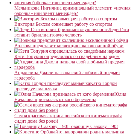
Мельникова Нигилина криминальный элемент, «ночная
бабочка» или эвент-менеждер?
Виктория Бекхэм совмещает работу со спортом
Леди Гага
вставит бриллиантовую челюсть
Волкова представит коллекцию эксклюзивной обуви
Кэти Топурия определилась со свадебным нарядом
Анджелина Джоли назвала свой любимый предмет
гардероба
Катю Гордон
преследует маньячка
Юлия
Началова призналась от кого беременна
Самая красивая актриса российского кинематографа
сидит дома без ролей
Товарищу Саахову – 90!