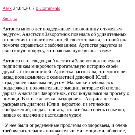
Alex
24.04.2017
0 Comments
Звезды
Актриса много лет поддерживает поклонницу с тяжелым
недугом. Анастасия Заворотнюк поведала об удивительных
отношениях с почитательницей своего таланта, которой она
помогла справиться с заболеванием. Артистка радуется за
свою юную подругу, которая накануне вышла замуж.
Актриса и телеведущая Анастасия Заворотнюк поведала
подписчикам микроблога трогательную историю своей
дружбы с поклонницей. Артистка рассказала, что много лет
назад познакомилась с семилетней девочкой Юлей,
страдавшей тяжелым недугом. Малышке требовалась
поддержка и положительные эмоции, которые ей сполна
дарила Анастасия Заворотнюк, откликнувшаяся на просьбу о
помощи. В итоге девочка выздоровела. Актриса не стала
раскрывать диагноза Юлии, вероятно, из этических
соображений, но дала понять, что все было очень серьезно,
назвав ее излечение настоящим чудом.
«У нее были определенные проблемы со здоровьем, и очень
требовалась терапия положительными эмоциями, общение,