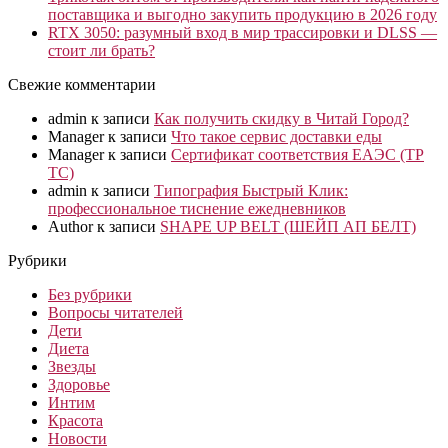
поставщика и выгодно закупить продукцию в 2026 году
RTX 3050: разумный вход в мир трассировки и DLSS —
стоит ли брать?
Свежие комментарии
admin
к записи
Как получить скидку в Читай Город?
Manager
к записи
Что такое сервис доставки еды
Manager
к записи
Сертификат соответствия ЕАЭС (ТР
ТС)
admin
к записи
Типография Быстрый Клик:
профессиональное тиснение ежедневников
Author
к записи
SHAPE UP BELT (ШЕЙП АП БЕЛТ)
Рубрики
Без рубрики
Вопросы читателей
Дети
Диета
Звезды
Здоровье
Интим
Красота
Новости