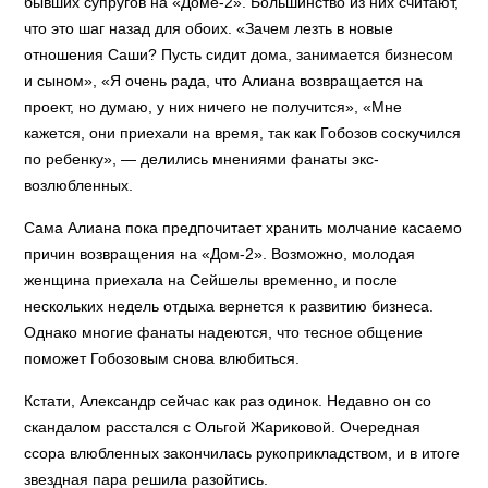
бывших супругов на «Доме-2». Большинство из них считают,
что это шаг назад для обоих. «Зачем лезть в новые
отношения Саши? Пусть сидит дома, занимается бизнесом
и сыном», «Я очень рада, что Алиана возвращается на
проект, но думаю, у них ничего не получится», «Мне
кажется, они приехали на время, так как Гобозов соскучился
по ребенку», — делились мнениями фанаты экс-
возлюбленных.
Сама Алиана пока предпочитает хранить молчание касаемо
причин возвращения на «Дом-2». Возможно, молодая
женщина приехала на Сейшелы временно, и после
нескольких недель отдыха вернется к развитию бизнеса.
Однако многие фанаты надеются, что тесное общение
поможет Гобозовым снова влюбиться.
Кстати, Александр сейчас как раз одинок. Недавно он со
скандалом расстался с Ольгой Жариковой. Очередная
ссора влюбленных закончилась рукоприкладством, и в итоге
звездная пара решила разойтись.