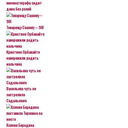
кинематографа сидит
дома без ролей
Товарищу Саахову – 90!
Кристине Орбакайте
наворожили родить
мальчика
Васильева чуть не
застрелила
Садальского
Ксения Бородина