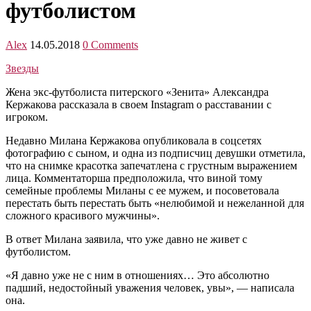
футболистом
Alex
14.05.2018
0 Comments
Звезды
Жена экс-футболиста питерского «Зенита» Александра
Кержакова рассказала в своем Instagram о расставании с
игроком.
Недавно Милана Кержакова опубликовала в соцсетях
фотографию с сыном, и одна из подписчиц девушки отметила,
что на снимке красотка запечатлена с грустным выражением
лица. Комментаторша предположила, что виной тому
семейные проблемы Миланы с ее мужем, и посоветовала
перестать быть перестать быть «нелюбимой и нежеланной для
сложного красивого мужчины».
В ответ Милана заявила, что уже давно не живет с
футболистом.
«Я давно уже не с ним в отношениях… Это абсолютно
падший, недостойный уважения человек, увы», — написала
она.