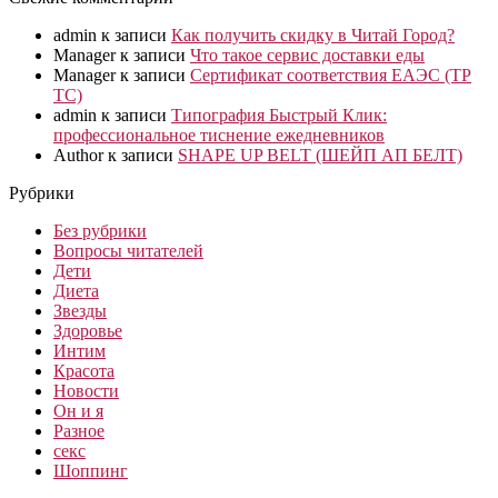
admin
к записи
Как получить скидку в Читай Город?
Manager
к записи
Что такое сервис доставки еды
Manager
к записи
Сертификат соответствия ЕАЭС (ТР
ТС)
admin
к записи
Типография Быстрый Клик:
профессиональное тиснение ежедневников
Author
к записи
SHAPE UP BELT (ШЕЙП АП БЕЛТ)
Рубрики
Без рубрики
Вопросы читателей
Дети
Диета
Звезды
Здоровье
Интим
Красота
Новости
Он и я
Разное
секс
Шоппинг