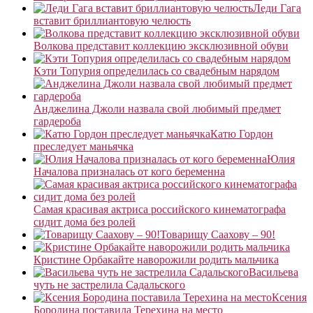
Леди Гага
вставит бриллиантовую челюсть
Волкова представит коллекцию эксклюзивной обуви
Кэти Топурия определилась со свадебным нарядом
Анджелина Джоли назвала свой любимый предмет
гардероба
Катю Гордон
преследует маньячка
Юлия
Началова призналась от кого беременна
Самая красивая актриса российского кинематографа
сидит дома без ролей
Товарищу Саахову – 90!
Кристине Орбакайте наворожили родить мальчика
Васильева
чуть не застрелила Садальского
Ксения
Бородина поставила Терехина на место