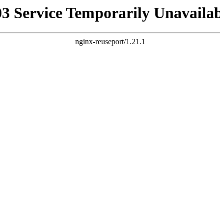
03 Service Temporarily Unavailab
nginx-reuseport/1.21.1