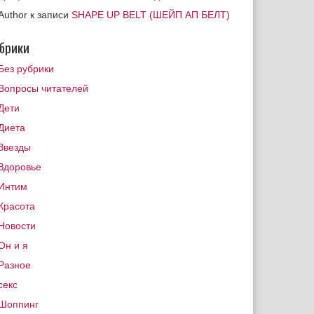
Author
к записи
SHAPE UP BELT (ШЕЙП АП БЕЛТ)
брики
Без рубрики
Вопросы читателей
Дети
Диета
Звезды
Здоровье
Интим
Красота
Новости
Он и я
Разное
секс
Шоппинг