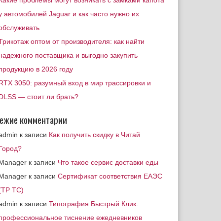
Какие проблемы могут возникать с замками капота
у автомобилей Jaguar и как часто нужно их
обслуживать
Трикотаж оптом от производителя: как найти
надежного поставщика и выгодно закупить
продукцию в 2026 году
RTX 3050: разумный вход в мир трассировки и
DLSS — стоит ли брать?
ежие комментарии
admin
к записи
Как получить скидку в Читай
Город?
Manager
к записи
Что такое сервис доставки еды
Manager
к записи
Сертификат соответствия ЕАЭС
(ТР ТС)
admin
к записи
Типография Быстрый Клик:
профессиональное тиснение ежедневников