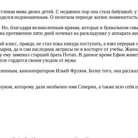
тливая мама двоих детей. С недавних пор она стала бабушкой: 
одился недоношенным. О нелегком периоде жизни знаменитость р
. Но, благодаря великолепным врачам, которые в буквальном см
 на протяжении пяти дней ночевал на раскладушке у аппарата ж
класс, правда, не стал пока никуда поступать, а взял перерыв н
парня, да и сам наследник актрисы не в восторге от учебы. Жанн
апу ему заменил старший брать Потап. В данное время Ефим живе
пле гордится своим уходом от мужа
енным, кинооператором Ильей Фрэзом. Более того, она рассказы
нуком, которому дали необычно имя Северин, а также всю себя п