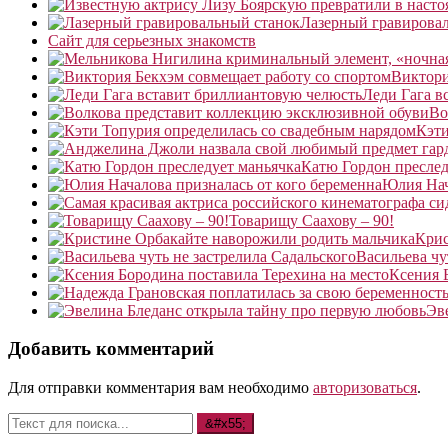
Лазерный гравирова
Сайт для серьезных знакомств
Виктори
Леди Гага в
Во
Кэти
Катю Гордон преслед
Юлия Нач
Товарищу Саахову – 90!
Крис
Васильева чу
Ксения 
Эв
Добавить комментарий
Для отправки комментария вам необходимо
авторизоваться
.