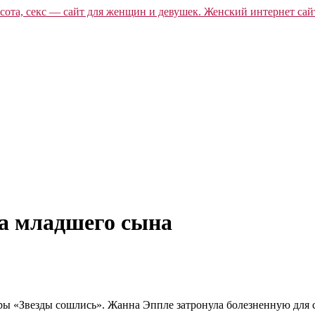
ла младшего сына
ры «Звезды сошлись». Жанна Эппле затронула болезненную для с