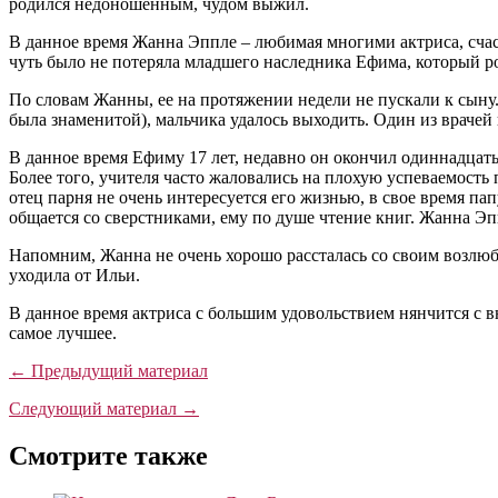
родился недоношенным, чудом выжил.
В данное время Жанна Эппле – любимая многими актриса, счас
чуть было не потеряла младшего наследника Ефима, который р
По словам Жанны, ее на протяжении недели не пускали к сыну
была знаменитой), мальчика удалось выходить. Один из врачей
В данное время Ефиму 17 лет, недавно он окончил одиннадцатый 
Более того, учителя часто жаловались на плохую успеваемость 
отец парня не очень интересуется его жизнью, в свое время п
общается со сверстниками, ему по душе чтение книг. Жанна Эп
Напомним, Жанна не очень хорошо рассталась со своим возлюбл
уходила от Ильи.
В данное время актриса с большим удовольствием нянчится с в
самое лучшее.
← Предыдущий материал
Следующий материал →
Смотрите также