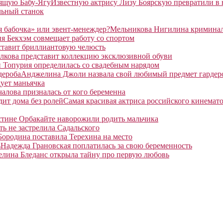
Известную актрису Лизу Боярскую превратили в
льный станок
Мельникова Нигилина криминаль
я Бекхэм совмещает работу со спортом
ставит бриллиантовую челюсть
лкова представит коллекцию эксклюзивной обуви
 Топурия определилась со свадебным нарядом
Анджелина Джоли назвала свой любимый предмет гардер
ует маньячка
алова призналась от кого беременна
Самая красивая актриса российского кинемато
тине Орбакайте наворожили родить мальчика
ть не застрелила Садальского
Бородина поставила Терехина на место
Надежда Грановская поплатилась за свою беременность
елина Бледанс открыла тайну про первую любовь