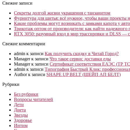
Свежие записи
Секреты долгой жизни украшения с танзанитом
Фурнитура для шитья: всё нужное, чтобы ваши проекты не
Какие проблемы могут возникать с замками капота у авто
Трикотаж оптом от производителя: как найти надежного 
RTX 3050: разумный вход в мир трассировки и DLSS — с
Свежие комментарии
admin
к записи
Как получить скидку в Читай Город?
Manager
к записи
Что такое сервис доставки еды
Manager
к записи
Сертификат соответствия ЕАЭС (ТР ТС
admin
к записи
Типография Быстрый Клик: профессионал
Author
к записи
SHAPE UP BELT (ШЕЙП АП БЕЛТ)
Рубрики
Без рубрики
Вопросы читателей
Дети
Диета
Звезды
Здоровье
Интим