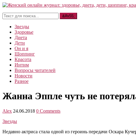
Звезды
Здоровье
Диета
Дети
Он и я
Шоппинг
Красота
Интим
Вопросы читателей
Новости
Разное
Жанна Эппле чуть не потеря
Alex
24.06.2018
0 Comments
Звезды
Недавно актриса стала одной из героинь передачи Оскара Куче