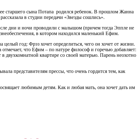
у ее старшего сына Потапа родился ребенок. В прошлом Жанна
ассказала в студии передачи «Звезды сошлись».
ысле дни и ночи проводили с малышом (причем тогда Эппле не
изнеобеспечения, в котором находился маленький Ефим.
а целый год: Фрэз хочет определиться, чего он хочет от жизни.
а отмечает, что Ефим – по натуре философ и горечью добавляет:
т в двухкомнатной квартире со своей матерью. Парень неохотно
вала представителям прессы, что очень гордится тем, как
освящает любимым детям. Как и любая мать, она хочет дать им