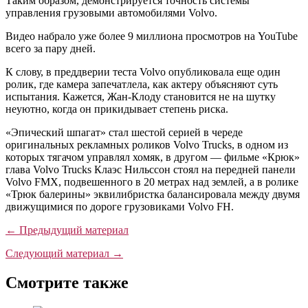
Таким образом, демонстрируется точность системы
управления грузовыми автомобилями Volvo.
Видео набрало уже более 9 миллиона просмотров на YouTube
всего за пару дней.
К слову, в преддверии теста Volvo опубликовала еще один
ролик, где камера запечатлела, как актеру объясняют суть
испытания. Кажется, Жан-Клоду становится не на шутку
неуютно, когда он прикидывает степень риска.
«Эпический шпагат» стал шестой серией в череде
оригинальных рекламных роликов Volvo Trucks, в одном из
которых тягачом управлял хомяк, в другом — фильме «Крюк»
глава Volvo Trucks Клаэс Нильссон стоял на передней панели
Volvo FMX, подвешенного в 20 метрах над землей, а в ролике
«Трюк балерины» эквилибристка балансировала между двумя
движущимися по дороге грузовиками Volvo FH.
← Предыдущий материал
Следующий материал →
Смотрите также