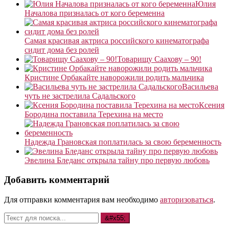
Юлия
Началова призналась от кого беременна
Самая красивая актриса российского кинематографа
сидит дома без ролей
Товарищу Саахову – 90!
Кристине Орбакайте наворожили родить мальчика
Васильева
чуть не застрелила Садальского
Ксения
Бородина поставила Терехина на место
Надежда Грановская поплатилась за свою беременность
Эвелина Бледанс открыла тайну про первую любовь
Добавить комментарий
Для отправки комментария вам необходимо
авторизоваться
.