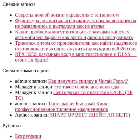
Свежие записи
Секреты долгой жизни украшения с танзанитом
Фурнитура для шитья: всё нужное, чтобы ваши проекты
не развалились и выглядели как из ателье
Какие проблемы могут возникать с замками капота у
автомобилей Jaguar и как часто нужно их обслуживать
Трикотаж оптом от производителя: как найти надежного
поставщика и выгодно закупить продукцию в 2026 году
RTX 3050: разумный вход в мир трассировки и DLSS —
стоит ли брать?
Свежие комментарии
admin
к записи
Как получить скидку в Читай Город?
Manager
к записи
Что такое сервис доставки еды
Manager
к записи
Сертификат соответствия ЕАЭС (ТР
ТС)
admin
к записи
Типография Быстрый Клик:
профессиональное тиснение ежедневников
Author
к записи
SHAPE UP BELT (ШЕЙП АП БЕЛТ)
Рубрики
Без рубрики