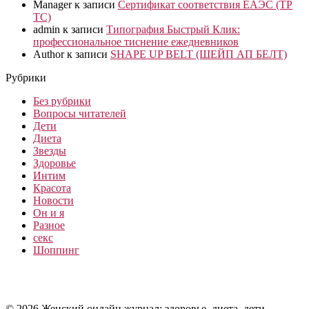
Manager
к записи
Сертификат соответствия ЕАЭС (ТР
ТС)
admin
к записи
Типография Быстрый Клик:
профессиональное тиснение ежедневников
Author
к записи
SHAPE UP BELT (ШЕЙП АП БЕЛТ)
Рубрики
Без рубрики
Вопросы читателей
Дети
Диета
Звезды
Здоровье
Интим
Красота
Новости
Он и я
Разное
секс
Шоппинг
© 2026 Женский онлайн журнал: здоровье, диета, дети,