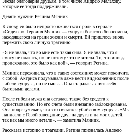
Звезда благодарна друзьям, в том числе Андрею Малахову,
которые ее тогда поддерживали.
Девять мужчин Регины Мянник
К слову, ей было непросто вживаться с роль в сериале
«Сиделка». Героиня Мянник — супруга богатого бизнесмена,
находящегося на грани жизни и смерти. Ей пришлось вновь
пережить свою личную трагедию.
«Я не знала, что во мне есть такая сила. Я не знала, что я
смогу не плакать, но не потому что не хотела. То, что иногда
происходило, это было как вой», — говорит Регина.
Мянник переживала, что в таких состояниях может покончить
с собой. Актриса подумывала даже вести видеодневник после
гибели супруга, но не смогла. Она старалась занять себя
бытовыми делами.
После гибели мужа она осталась также без средств к
существованию. Но его счета были внезапно заблокированы.
Она подразумевает, что это связано с убийством супруга. «Мы
написали с Герой завещание друг на друга и на моих детей,
так как мы много летали», — заметила Мянник.
Рассказав историю о трагедии, Регина призналась Андрею