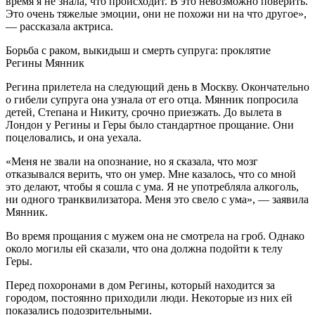
время я не знала, что происходит. В это невозможно поверить.
Это очень тяжелые эмоции, они не похожи ни на что другое»,
— рассказала актриса.
Борьба с раком, выкидыш и смерть супруга: проклятие
Регины Мянник
Регина прилетела на следующий день в Москву. Окончательно
о гибели супруга она узнала от его отца. Мянник попросила
детей, Степана и Никиту, срочно приезжать. До вылета в
Лондон у Регины и Геры было стандартное прощание. Они
поцеловались, и она уехала.
«Меня не звали на опознание, но я сказала, что мозг
отказывался верить, что он умер. Мне казалось, что со мной
это делают, чтобы я сошла с ума. Я не употребляла алкоголь,
ни одного транквилизатора. Меня это свело с ума», — заявила
Мянник.
Во время прощания с мужем она не смотрела на гроб. Однако
около могилы ей сказали, что она должна подойти к телу
Геры.
Перед похоронами в дом Регины, который находится за
городом, постоянно приходили люди. Некоторые из них ей
показались подозрительными.