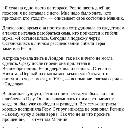
«Я села на одно место на террасе. Ровно шесть дней до
похорон я не вставала с него. Мне надо было знать, кто
приходит, кто уходит», — описывает свое состояние Мянник.
Длительное время она постоянно сотрудничала со следствием,
а также пыталась разобраться сама, кто причастен к гибели
мужа. «Я остановилась. Сегодня я подвожу черту.
Остановилась в личном расследовании гибели Геры», —
заметила Регина.
Актриса уехала жить в Лондон, так как ничего не могла
сделать. Сразу после гибели она прилетела в
Великобританию. Ее поддерживали сыновья: Степан и
Никита. «Первый раз, когда мы начали улыбаться, это
наступило через месяц, в 9:10», — вспоминает звезда сериала
«Сиделка».
Вспоминая супруга, Регина признается, что была сильно
влюблена в Геру. Она познакомилась с ним в тот момент,
когда он был уже свободен и разведен. Вся семья актрисы
хорошо восприняла Геру. Супруг никогда не ревновал Регину.
«Своему мужу я была верна. Так что не за что просить
прощения», — отметила Мянник.