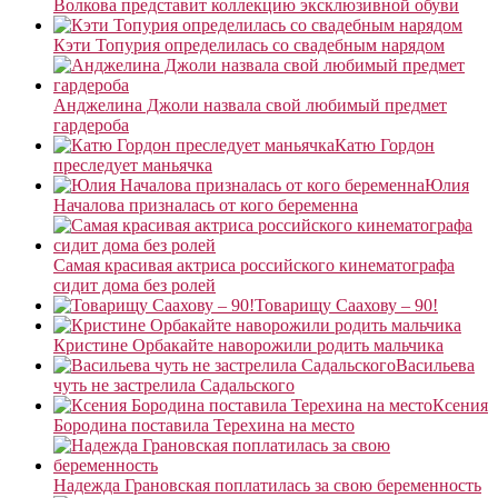
Волкова представит коллекцию эксклюзивной обуви
Кэти Топурия определилась со свадебным нарядом
Анджелина Джоли назвала свой любимый предмет
гардероба
Катю Гордон
преследует маньячка
Юлия
Началова призналась от кого беременна
Самая красивая актриса российского кинематографа
сидит дома без ролей
Товарищу Саахову – 90!
Кристине Орбакайте наворожили родить мальчика
Васильева
чуть не застрелила Садальского
Ксения
Бородина поставила Терехина на место
Надежда Грановская поплатилась за свою беременность