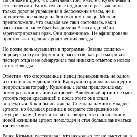
На снимке видно, что Светлана стоит вместе с Кузьминым и
его коллегами. Внимательные подписчики разглядели не
только дорогие украшения и белоснежные часы, но и
внушительное кольцо на безымянном пальце. Многие
предположили, что свадьба все-таки состоялась, как и
рассказывал ранее брат Владимира Александр: «Они
зарегистрировали брак. Они поженились. Не афишировали
просто», — поделился родственник звезды.
Но позже дочь музыканта в программе «Звезды сошлись»
опровергла эту информацию, рассказав, как рассматривала
паспорт отца и не обнаружила там никаких отметок о новом
статусе звезды.
Отметим, что спортсменка и певец познакомились на одном
из столичных мероприятий: Карпухина пришла на концерт и
попросила автограф у Кузьмина, а затем предложила ему
помощь в организации гастролей. Влюбчивый артист не смог
устоять перед красавицей и после этого они стали
встречаться. Как и бывшая жена, Светлана намного младше
артиста, но большая разница в возрасте совершенно не
смущает пару. Друзья и коллеги говорят, что с появлением
новой женщины артист помолодел и стал больше заниматься
творчеством.
Ранее Кузьмин рассказывал, что несколько лет не выступал, а