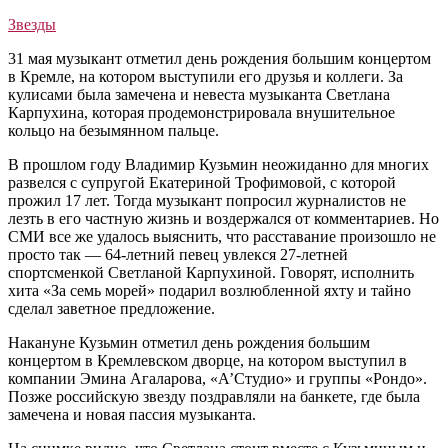
Звезды
31 мая музыкант отметил день рождения большим концертом
в Кремле, на котором выступили его друзья и коллеги. За
кулисами была замечена и невеста музыканта Светлана
Карпухина, которая продемонстрировала внушительное
кольцо на безымянном пальце.
В прошлом году Владимир Кузьмин неожиданно для многих
развелся с супругой Екатериной Трофимовой, с которой
прожил 17 лет. Тогда музыкант попросил журналистов не
лезть в его частную жизнь и воздержался от комментариев. Но
СМИ все же удалось выяснить, что расставание произошло не
просто так — 64-летний певец увлекся 27-летней
спортсменкой Светланой Карпухиной. Говорят, исполнить
хита «За семь морей» подарил возлюбленной яхту и тайно
сделал заветное предложение.
Накануне Кузьмин отметил день рождения большим
концертом в Кремлевском дворце, на котором выступил в
компании Эмина Агаларова, «А’Студио» и группы «Рондо».
Позже российскую звезду поздравляли на банкете, где была
замечена и новая пассия музыканта.