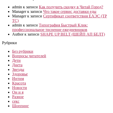
admin
к записи
Как получить скидку в Читай Город?
Manager
к записи
Что такое сервис доставки еды
Manager
к записи
Сертификат соответствия ЕАЭС (ТР
ТС)
admin
к записи
Типография Быстрый Клик:
профессиональное тиснение ежедневников
Author
к записи
SHAPE UP BELT (ШЕЙП АП БЕЛТ)
Рубрики
Без рубрики
Вопросы читателей
Дети
Диета
Звезды
Здоровье
Интим
Красота
Новости
Он и я
Разное
секс
Шоппинг