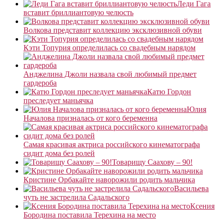
Леди Гага
вставит бриллиантовую челюсть
Волкова представит коллекцию эксклюзивной обуви
Кэти Топурия определилась со свадебным нарядом
Анджелина Джоли назвала свой любимый предмет
гардероба
Катю Гордон
преследует маньячка
Юлия
Началова призналась от кого беременна
Самая красивая актриса российского кинематографа
сидит дома без ролей
Товарищу Саахову – 90!
Кристине Орбакайте наворожили родить мальчика
Васильева
чуть не застрелила Садальского
Ксения
Бородина поставила Терехина на место