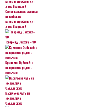
Самая красивая актриса
российского
кинематографа сидит
дома без ролей
Товарищу Саахову – 90!
Кристине Орбакайте
наворожили родить
мальчика
Васильева чуть не
застрелила
Садальского