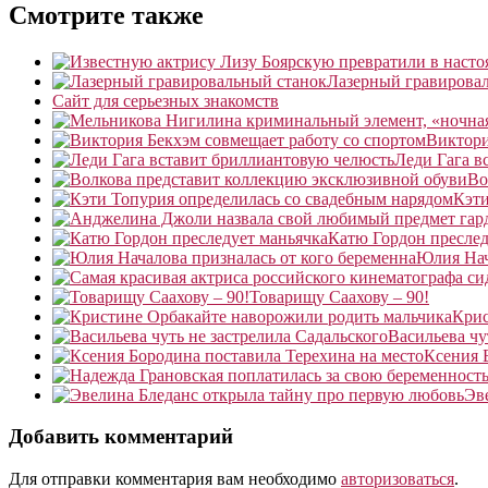
Смотрите также
Лазерный гравирова
Сайт для серьезных знакомств
Виктори
Леди Гага в
Во
Кэти
Катю Гордон преслед
Юлия Нач
Товарищу Саахову – 90!
Крис
Васильева чу
Ксения 
Эв
Добавить комментарий
Для отправки комментария вам необходимо
авторизоваться
.