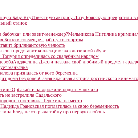
Известную актрису Лизу Боярскую превратили в
льный станок
Мельникова Нигилина криминаль
я Бекхэм совмещает работу со спортом
ставит бриллиантовую челюсть
лкова представит коллекцию эксклюзивной обуви
 Топурия определилась со свадебным нарядом
Анджелина Джоли назвала свой любимый предмет гардер
ует маньячка
алова призналась от кого беременна
Самая красивая актриса российского кинемато
тине Орбакайте наворожили родить мальчика
ть не застрелила Садальского
Бородина поставила Терехина на место
Надежда Грановская поплатилась за свою беременность
елина Бледанс открыла тайну про первую любовь