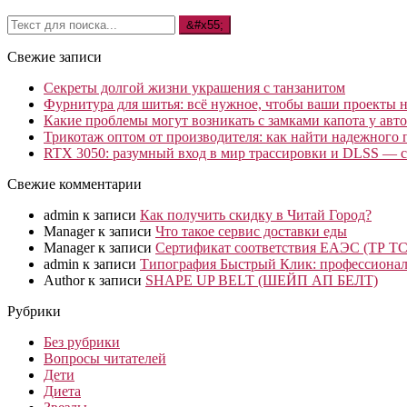
Свежие записи
Секреты долгой жизни украшения с танзанитом
Фурнитура для шитья: всё нужное, чтобы ваши проекты не
Какие проблемы могут возникать с замками капота у авто
Трикотаж оптом от производителя: как найти надежного 
RTX 3050: разумный вход в мир трассировки и DLSS — с
Свежие комментарии
admin
к записи
Как получить скидку в Читай Город?
Manager
к записи
Что такое сервис доставки еды
Manager
к записи
Сертификат соответствия ЕАЭС (ТР ТС
admin
к записи
Типография Быстрый Клик: профессионал
Author
к записи
SHAPE UP BELT (ШЕЙП АП БЕЛТ)
Рубрики
Без рубрики
Вопросы читателей
Дети
Диета