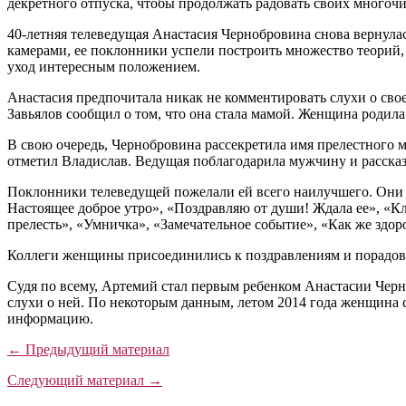
декретного отпуска, чтобы продолжать радовать своих многоч
40-летняя телеведущая Анастасия Чернобровина снова вернулас
камерами, ее поклонники успели построить множество теорий,
уход интересным положением.
Анастасия предпочитала никак не комментировать слухи о сво
Завьялов сообщил о том, что она стала мамой. Женщина родила
В свою очередь, Чернобровина рассекретила имя прелестного м
отметил Владислав. Ведущая поблагодарила мужчину и рассказа
Поклонники телеведущей пожелали ей всего наилучшего. Они т
Настоящее доброе утро», «Поздравляю от души! Ждала ее», «Кла
прелесть», «Умничка», «Замечательное событие», «Как же здор
Коллеги женщины присоединились к поздравлениям и порадовал
Судя по всему, Артемий стал первым ребенком Анастасии Черн
слухи о ней. По некоторым данным, летом 2014 года женщина 
информацию.
← Предыдущий материал
Следующий материал →