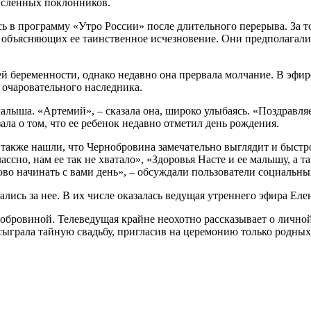
исленных поклонников.
ь в программу «Утро России» после длительного перерыва. За т
 объясняющих ее таинственное исчезновение. Они предполагали,
ей беременности, однако недавно она прервала молчание. В эфи
 очаровательного наследника.
алыша. «Артемий», – сказала она, широко улыбаясь. «Поздравля
ла о том, что ее ребенок недавно отметил день рождения.
акже нашли, что Чернобровина замечательно выглядит и быстро 
ссно, нам ее так не хватало», «Здоровья Насте и ее малышу, а т
ово начинать с вами день», – обсуждали пользователи социальны
ись за нее. В их числе оказалась ведущая утреннего эфира Еле
обровиной. Телеведущая крайне неохотно рассказывает о лично
сыграла тайную свадьбу, пригласив на церемонию только родных