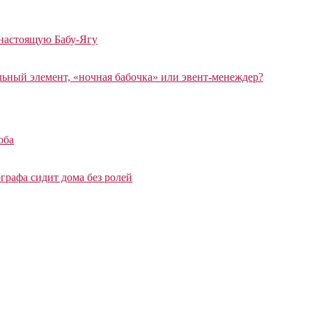
 настоящую Бабу-Ягу
ный элемент, «ночная бабочка» или эвент-менеждер?
оба
графа сидит дома без ролей