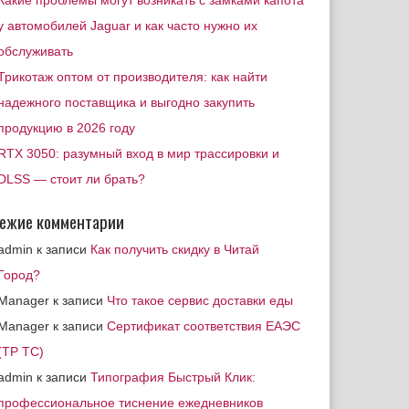
Какие проблемы могут возникать с замками капота
у автомобилей Jaguar и как часто нужно их
обслуживать
Трикотаж оптом от производителя: как найти
надежного поставщика и выгодно закупить
продукцию в 2026 году
RTX 3050: разумный вход в мир трассировки и
DLSS — стоит ли брать?
ежие комментарии
admin
к записи
Как получить скидку в Читай
Город?
Manager
к записи
Что такое сервис доставки еды
Manager
к записи
Сертификат соответствия ЕАЭС
(ТР ТС)
admin
к записи
Типография Быстрый Клик:
профессиональное тиснение ежедневников