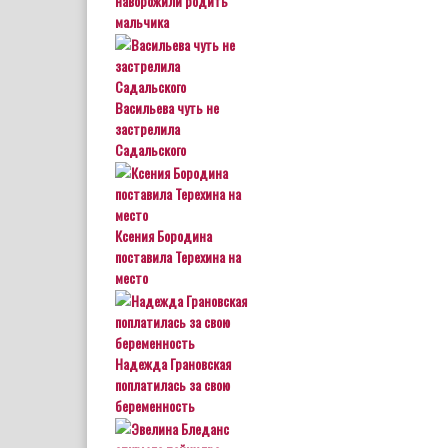
наворожили родить
мальчика
Васильева чуть не
застрелила
Садальского
Ксения Бородина
поставила Терехина на
место
Надежда Грановская
поплатилась за свою
беременность