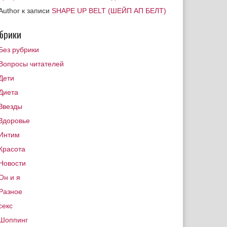
Author
к записи
SHAPE UP BELT (ШЕЙП АП БЕЛТ)
брики
Без рубрики
Вопросы читателей
Дети
Диета
Звезды
Здоровье
Интим
Красота
Новости
Он и я
Разное
секс
Шоппинг