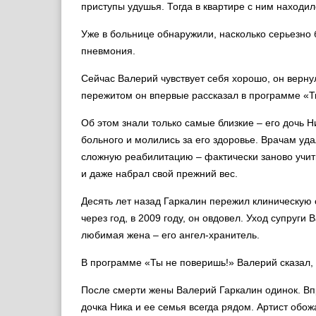
приступы удушья. Тогда в квартире с ним находи
Уже в больнице обнаружили, насколько серьезно 
пневмония.
Сейчас Валерий чувствует себя хорошо, он вернул
пережитом он впервые рассказал в программе «Т
Об этом знали только самые близкие – его дочь 
больного и молились за его здоровье. Врачам уда
сложную реабилитацию – фактически заново учить
и даже набрал свой прежний вес.
Десять лет назад Гаркалин пережил клиническую 
через год, в 2009 году, он овдовел. Уход супруги
любимая жена – его ангел-хранитель.
В программе «Ты не поверишь!» Валерий сказал, ч
После смерти жены Валерий Гаркалин одинок. Впр
дочка Ника и ее семья всегда рядом. Артист обож