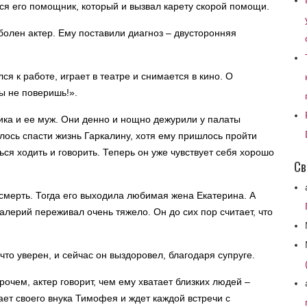
лся его помощник, который и вызвал карету скорой помощи.
болен актер. Ему поставили диагноз – двусторонняя
ся к работе, играет в театре и снимается в кино. О
ы не поверишь!».
Ника и ее муж. Они денно и нощно дежурили у палаты
лось спасти жизнь Гаркалину, хотя ему пришлось пройти
ся ходить и говорить. Теперь он уже чувствует себя хорошо
Св
смерть. Тогда его выходила любимая жена Екатерина. А
 Валерий переживал очень тяжело. Он до сих пор считает, что
то уверен, и сейчас он выздоровел, благодаря супруге.
очем, актер говорит, чем ему хватает близких людей –
ает своего внука Тимофея и ждет каждой встречи с