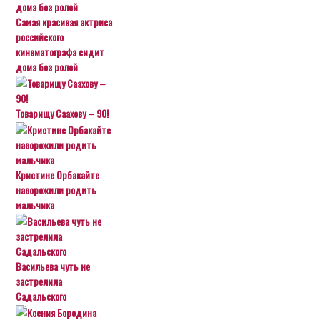
Самая красивая актриса
российского
кинематографа сидит
дома без ролей
Товарищу Саахову – 90!
Кристине Орбакайте
наворожили родить
мальчика
Васильева чуть не
застрелила
Садальского