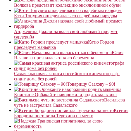
Волкова представит коллекцию эксклюзивной обуви
Кэти Топурия определилась со свадебным нарядом
Анджелина Джоли назвала свой любимый предмет
гардероба
Катю Гордон
преследует маньячка
Юлия
Началова призналась от кого беременна
Самая красивая актриса российского кинематографа
сидит дома без ролей
Товарищу Саахову – 90!
Кристине Орбакайте наворожили родить мальчика
Васильева
чуть не застрелила Садальского
Ксения
Бородина поставила Терехина на место