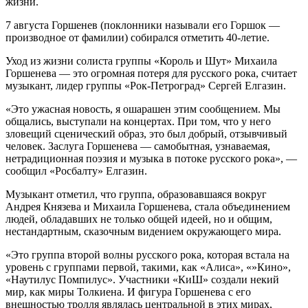
жизни.
7 августа Горшенев (поклонники называли его Горшок —
производное от фамилии) собирался отметить 40-летие.
Уход из жизни солиста группы «Король и Шут» Михаила
Горшенева — это огромная потеря для русского рока, считает
музыкант, лидер группы «Рок-Петроград» Сергей Елгазин.
«Это ужасная новость, я ошарашен этим сообщением. Мы
общались, выступали на концертах. При том, что у него
зловещий сценический образ, это был добрый, отзывчивый
человек. Заслуга Горшенева — самобытная, узнаваемая,
нетрадиционная поэзия и музыка в потоке русского рока», —
сообщил «Росбалту» Елгазин.
Музыкант отметил, что группа, образовавшаяся вокруг
Андрея Князева и Михаила Горшенева, стала объединением
людей, обладавших не только общей идеей, но и общим,
нестандартным, сказочным видением окружающего мира.
«Это группа второй волны русского рока, которая встала на
уровень с группами первой, такими, как «Алиса», «»Кино»,
«Наутилус Помпилус». Участники «КиШ» создали некий
мир, как миры Толкиена. И фигура Горшенева с его
внешностью тролля являлась центральной в этих мирах,