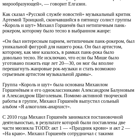
мирообразующей», — говорит Елгазин.
Как сказал «Русской службе новостей» музыкальный критик
Артемий Троицкий, скончавшийся в пятницу солист группы
«Король и шут» Михаил Горшенёв был нетипичным панк-
рокером, которому было тесно в выбранном жанре:
«Он был интересным парнем, нетипичным панк-рокером, был
уникальной фигурой для нашего рока. Он был артистом,
которому, как мне казалось, в рамках панк-рока было
довольно тесно. Не исключаю, что если бы Мише было
уготовано пожить еще лет 20—30, он мог бы вполне
перешагнуть жанровые рок-музыки и стать возможно
серьезным артистом музыкальной драмы».
Группа «Король и шут» была основана Михаилом
Горшенёвым и его одноклассниками Александром Балуновым
и Александром Щиголевым. Помимо активной творческой
работы в группе, Михаил Горшенёв выпустил сольный
альбом «Я алкоголик-анархист».
С 2010 года Михаил Горшенёв занимался постановочной
деятельностью, в результате которой были поставлены две
части мюзикла TODD: акт 1 — «Праздник крови» и акт 2 —
«На краю». Михаил Горшенёв сотрудничал с такими