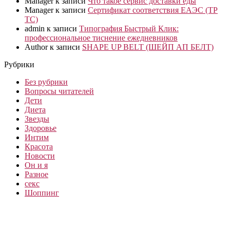
Manager
к записи
Что такое сервис доставки еды
Manager
к записи
Сертификат соответствия ЕАЭС (ТР
ТС)
admin
к записи
Типография Быстрый Клик:
профессиональное тиснение ежедневников
Author
к записи
SHAPE UP BELT (ШЕЙП АП БЕЛТ)
Рубрики
Без рубрики
Вопросы читателей
Дети
Диета
Звезды
Здоровье
Интим
Красота
Новости
Он и я
Разное
секс
Шоппинг