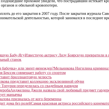
л. Подошедшие прохожие увидели, что пострадавший истекает к
 органов и обильной кровопотери.
плоть до его закрытия в 2007 году. После закрытия журнала Са
нимательской деятельностью, которой занимался в последнее вр
Известную актрису Лизу Боярскую превратили в
льный станок
Мельникова Нигилина криминаль
я Бекхэм совмещает работу со спортом
ставит бриллиантовую челюсть
лкова представит коллекцию эксклюзивной обуви
 Топурия определилась со свадебным нарядом
Анджелина Джоли назвала свой любимый предмет гардер
ует маньячка
алова призналась от кого беременна
Самая красивая актриса российского кинемато