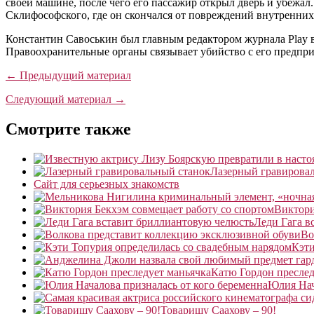
своей машине, после чего его пассажир открыл дверь и убежа
Склифософского, где он скончался от повреждений внутренних
Константин Савоськин был главным редактором журнала Play в
Правоохранительные органы связывает убийство с его предпри
← Предыдущий материал
Следующий материал →
Смотрите также
Лазерный гравирова
Сайт для серьезных знакомств
Виктори
Леди Гага в
Во
Кэти
Катю Гордон преслед
Юлия Нач
Товарищу Саахову – 90!