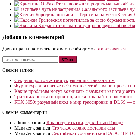
Крис
Васильева чу
Ксения 
Эв
Добавить комментарий
Для отправки комментария вам необходимо
авторизоваться
.
Свежие записи
Секреты долгой жизни украшения с танзанитом
Фурнитура для шитья: всё нужное, чтобы ваши проекты не
Какие проблемы могут возникать с замками капота у авто
Трикотаж оптом от производителя: как найти надежного 
RTX 3050: разумный вход в мир трассировки и DLSS — с
Свежие комментарии
admin
к записи
Как получить скидку в Читай Город?
Manager
к записи
Что такое сервис доставки еды
Manager
к записи
Сертификат соответствия ЕАЭС (ТР ТС