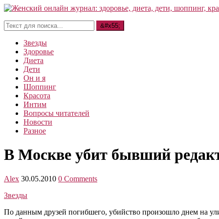
Звезды
Здоровье
Диета
Дети
Он и я
Шоппинг
Красота
Интим
Вопросы читателей
Новости
Разное
В Москве убит бывший редакт
Alex
30.05.2010
0 Comments
Звезды
По данным друзей погибшего, убийство произошло днем на ули