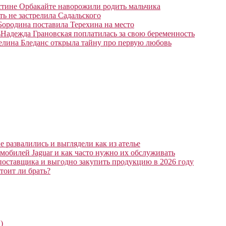
тине Орбакайте наворожили родить мальчика
ть не застрелила Садальского
Бородина поставила Терехина на место
Надежда Грановская поплатилась за свою беременность
елина Бледанс открыла тайну про первую любовь
 развалились и выглядели как из ателье
мобилей Jaguar и как часто нужно их обслуживать
поставщика и выгодно закупить продукцию в 2026 году
тоит ли брать?
)