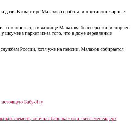
на даче. В квартире Малахова сработали противопожарные
рела полностью, а в жилище Малахова был серьезно испорчен
 шоумена паркет из-за того, что в доме деревянные
лужбам России, хотя уже на пенсии. Малахов собирается
 настоящую Бабу-Ягу
ный элемент, «ночная бабочка» или эвент-менеждер?