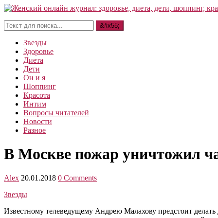
Звезды
Здоровье
Диета
Дети
Он и я
Шоппинг
Красота
Интим
Вопросы читателей
Новости
Разное
В Москве пожар уничтожил ч
Alex
20.01.2018
0 Comments
Звезды
Известному телеведущему Андрею Малахову предстоит делать 