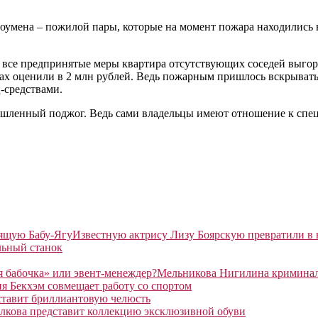
шоумена – пожилой пары, которые на момент пожара находились 
не все предпринятые меры квартира отсутствующих соседей выго
х оценили в 2 млн рублей. Ведь пожарным пришлось вскрывать у
-средствами.
шленный поджог. Ведь сами владельцы имеют отношение к спецс
Известную актрису Лизу Боярскую превратили в
льный станок
Мельникова Нигилина криминаль
я Бекхэм совмещает работу со спортом
ставит бриллиантовую челюсть
лкова представит коллекцию эксклюзивной обуви