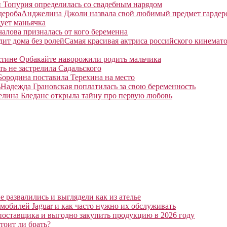
 Топурия определилась со свадебным нарядом
Анджелина Джоли назвала свой любимый предмет гардер
ует маньячка
алова призналась от кого беременна
Самая красивая актриса российского кинемато
тине Орбакайте наворожили родить мальчика
ть не застрелила Садальского
Бородина поставила Терехина на место
Надежда Грановская поплатилась за свою беременность
елина Бледанс открыла тайну про первую любовь
 развалились и выглядели как из ателье
мобилей Jaguar и как часто нужно их обслуживать
поставщика и выгодно закупить продукцию в 2026 году
тоит ли брать?