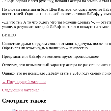
ЛаБафа сорвал с себя рубашку, повалил актера на землю и стал 
По словам завсегдатая бара Шеа Картера, он сразу заметил ЛаБ
посетителей. Один из них спокойно посоветовал ЛаБафу угомо
«Да что ты? А то что будет? Что ты можешь сделать?», — отве
улице, в результате которой ЛаБаф оказался в нокауте на земле.
ВИДЕО
Свидетели драки с трудом смогли оттащить драчуна, после чего
Обратился ли кто-нибудь в полицию – неизвестно.
Представители ЛаБафа не комментируют произошедшее.
Отметим, что вспыльчивый характер актера не раз становился п
Однако, это не помешало ЛаБафу стать в 2010 году самым приб
← Предыдущий материал
Следующий материал →
Смотрите также