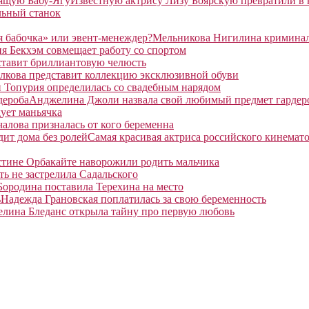
Известную актрису Лизу Боярскую превратили в
льный станок
Мельникова Нигилина криминаль
я Бекхэм совмещает работу со спортом
ставит бриллиантовую челюсть
лкова представит коллекцию эксклюзивной обуви
 Топурия определилась со свадебным нарядом
Анджелина Джоли назвала свой любимый предмет гардер
ует маньячка
алова призналась от кого беременна
Самая красивая актриса российского кинемато
тине Орбакайте наворожили родить мальчика
ть не застрелила Садальского
Бородина поставила Терехина на место
Надежда Грановская поплатилась за свою беременность
елина Бледанс открыла тайну про первую любовь