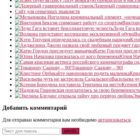
Лазерный гравирова
Сайт для серьезных знакомств
Виктори
Леди Гага в
Во
Кэти
Катю Гордон преслед
Юлия Нач
Товарищу Саахову – 90!
Крис
Васильева чу
Ксения 
Эв
Добавить комментарий
Для отправки комментария вам необходимо
авторизоваться
.