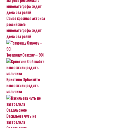
Самая красивая актриса
российского
кинематографа сидит
дома без ролей
Товарищу Саахову – 90!
Кристине Орбакайте
наворожили родить
мальчика
Васильева чуть не
застрелила
Садальского