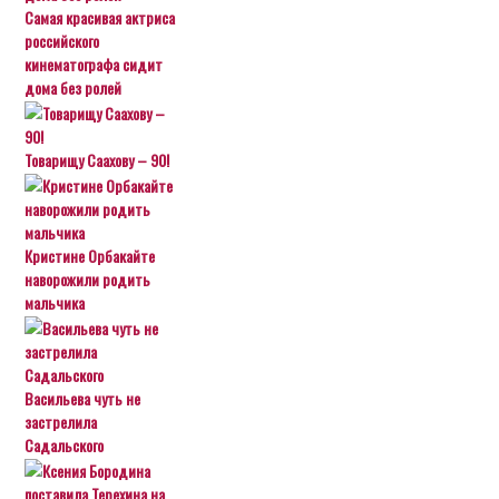
Самая красивая актриса
российского
кинематографа сидит
дома без ролей
Товарищу Саахову – 90!
Кристине Орбакайте
наворожили родить
мальчика
Васильева чуть не
застрелила
Садальского