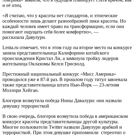
и её отец.
«Я считаю, что у красоты нет стандартов, и этнические
особенности лишь делают разнообразней лики красоты. Но
каждый человек имеет право на трансформацию, если они
помогают ощущать себя более комфортно», —
рассказала Давулури.
Lenta.ru отмечает, что в этом году на второе место на конкурсе
заняла представительница Калифорнии китайского
происхождения Кристал Ли, а замкнула тройку лидеров
жительница Оклахомы Келси Грисволд.
Престижный национальный конкурс «Мисс Америка»
проводился уже в 87-й раз. В прошлом году титул завоевала
также представительница штата Нью-Йорк — 23-летняя
Мэллори Хейган.
Блогеров возмутила победа Нины Давалури: они назвали
девушку террористкой
В свою очередь, блогеров возмутила победа в американском
конкурсе красоты представительницы другой культуры.
Многие пользователи Twitter назвали Давулури арабкой и
террористкой. При этом девушке припомнили стереотип о