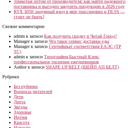
Трикотаж оптом от производителя: как найти надежного
поставщика и выгодно закупить продукцию в 2026 году
RTX 3050: разумный вход в мир трассировки и DLSS —
стоит ли брать?
Свежие комментарии
admin
к записи
Как получить скидку в Читай Город?
Manager
к записи
Что такое сервис доставки еды
Manager
к записи
Сертификат соответствия ЕАЭС (ТР
ТС)
admin
к записи
Типография Быстрый Клик:
профессиональное тиснение ежедневников
Author
к записи
SHAPE UP BELT (ШЕЙП АП БЕЛТ)
Рубрики
Без рубрики
Вопросы читателей
Дети
Диета
Звезды
Здоровье
Интим
Красота
Новости