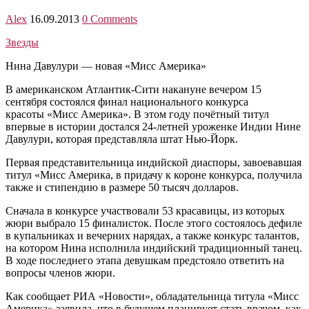
Alex
16.09.2013
0 Comments
Звезды
Нина Давулури — новая «Мисс Америка»
В американском Атлантик-Сити накануне вечером 15
сентября состоялся финал национального конкурса
красоты «Мисс Америка». В этом году почётный титул
впервые в истории достался 24-летней уроженке Индии Нине
Давулури, которая представляла штат Нью-Йорк.
Первая представительница индийской диаспоры, завоевавшая
титул «Мисс Америка, в придачу к короне конкурса, получила
также и стипендию в размере 50 тысяч долларов.
Сначала в конкурсе участвовали 53 красавицы, из которых
жюри выбрало 15 финалисток. После этого состоялось дефиле
в купальниках и вечерних нарядах, а также конкурс талантов,
на котором Нина исполнила индийский традиционный танец.
В ходе последнего этапа девушкам предстояло ответить на
вопросы членов жюри.
Как сообщает РИА «Новости», обладательница титула «Мисс
Америка» заявила, что в будущем планирует стать врачом, как