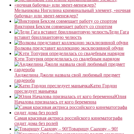
Мельникова Нигилина криминальный элемент, «ночная
бабочка» или эвент-менеждер?
Виктория Бекхэм совмещает работу со спортом
Леди Гага
вставит бриллиантовую челюсть
Волкова представит коллекцию эксклюзивной обуви
Кэти Топурия определилась со свадебным нарядом
Анджелина Джоли назвала свой любимый предмет
гардероба
Катю Гордон
преследует маньячка
Юлия
Началова призналась от кого беременна
Самая красивая актриса российского кинематографа
сидит дома без ролей
Товарищу Саахову – 90!