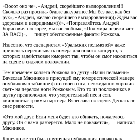
«Вооот оно че», «Андрей, скорейшего выздоровления!!!
Сколько раз просила- будьте аккуратнее.Мы без вас, как без
рук», «Андрей, желаю скорейшего выздоровления))) Ждём вас
здоровым и невридимым)))», «Поправляйтесь Андрей
Борисович поскорее, мы вас любим», «Пол мира переживает
ЗА ВАС!)», — пишут обеспокоенные фанаты Рожкова.
Известно, что сценаристам «Уральских пельменей» даже
пришлось переписывать номера для нового концерта, в
которых задействован юморист так, чтобы он смог находиться
на сцене в сидячем положении.
Тем временем коллега Рожкова по дуэту «Ваши пельмени»
Вячеслав Мясников в присущей ему юмористической манере
опубликовал забавное фото своего пса, неожиданно «пролив
свет» на перелом ноги Рожковым. Кто-то из поклонников в
шутку предположил, что уморительный пес и есть
«виновник» травмы партнера Вячеслава по сцене. Дескать не
снес ревности.
«Это мой друг. Если меня будет кто обижать, пожалуюсь
другу. Он с вами разберётся. Мало не покажется», — написал
Мясников.
Конечно же это была шуточная публикация, однако как