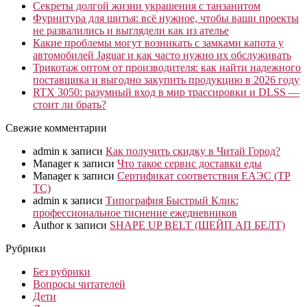
Секреты долгой жизни украшения с танзанитом
Фурнитура для шитья: всё нужное, чтобы ваши проекты
не развалились и выглядели как из ателье
Какие проблемы могут возникать с замками капота у
автомобилей Jaguar и как часто нужно их обслуживать
Трикотаж оптом от производителя: как найти надежного
поставщика и выгодно закупить продукцию в 2026 году
RTX 3050: разумный вход в мир трассировки и DLSS —
стоит ли брать?
Свежие комментарии
admin
к записи
Как получить скидку в Читай Город?
Manager
к записи
Что такое сервис доставки еды
Manager
к записи
Сертификат соответствия ЕАЭС (ТР
ТС)
admin
к записи
Типография Быстрый Клик:
профессиональное тиснение ежедневников
Author
к записи
SHAPE UP BELT (ШЕЙП АП БЕЛТ)
Рубрики
Без рубрики
Вопросы читателей
Дети