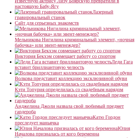
Известную актрису Лизу Боярскую превратили в
настоящую Бабу-Ягу
Лазерный
гравировальный станок
Сайт для серьезных знакомств
Мельникова Нигилина криминальный элемент, «ночная
бабочка» или эвент-менеждер?
Виктория Бекхэм совмещает работу со спортом
Леди Гага
вставит бриллиантовую челюсть
Волкова представит коллекцию эксклюзивной обуви
Кэти Топурия определилась со свадебным нарядом
Анджелина Джоли назвала свой любимый предмет
гардероба
Катю Гордон
преследует маньячка
Юлия
Началова призналась от кого беременна