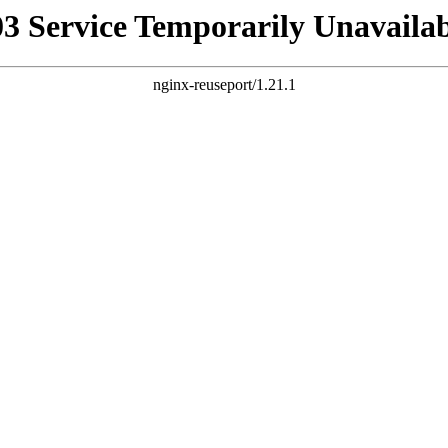
03 Service Temporarily Unavailab
nginx-reuseport/1.21.1