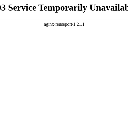
03 Service Temporarily Unavailab
nginx-reuseport/1.21.1