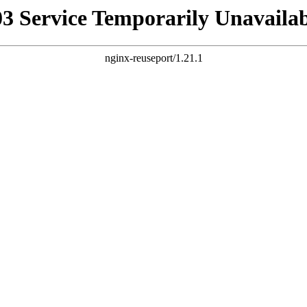
03 Service Temporarily Unavailab
nginx-reuseport/1.21.1