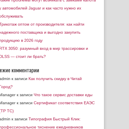
Какие проблемы могут возникать с замками капота
у автомобилей Jaguar и как часто нужно их
обслуживать
Трикотаж оптом от производителя: как найти
надежного поставщика и выгодно закупить
продукцию в 2026 году
RTX 3050: разумный вход в мир трассировки и
DLSS — стоит ли брать?
ежие комментарии
admin
к записи
Как получить скидку в Читай
Город?
Manager
к записи
Что такое сервис доставки еды
Manager
к записи
Сертификат соответствия ЕАЭС
(ТР ТС)
admin
к записи
Типография Быстрый Клик:
профессиональное тиснение ежедневников