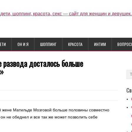
ЕТИ
ОН И Я
ШОППИНГ
КРАСОТА
ИНТИМ
ВОПРОС
е развода досталось больше
д»
Св
й жене Матильде Мозговой больше половины совместно
 он не обеднел и все так же может позволить себе