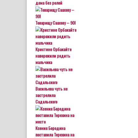
дома без ролей
Товарищу Саахову – 90!
Кристине Орбакайте
наворожили родить
мальчика
Васильева чуть не
застрелила
Садальского
Ксения Бородина
поставила Терехина на