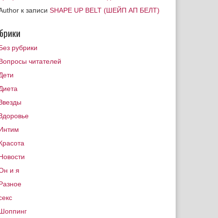
Author
к записи
SHAPE UP BELT (ШЕЙП АП БЕЛТ)
брики
Без рубрики
Вопросы читателей
Дети
Диета
Звезды
Здоровье
Интим
Красота
Новости
Он и я
Разное
секс
Шоппинг