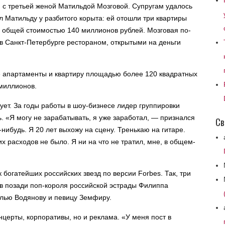
с третьей женой Матильдой Мозговой. Супругам удалось
л Матильду у разбитого корыта: ей отошли три квартиры
 общей стоимостью 140 миллионов рублей. Мозговая по-
в Санкт-Петербурге рестораном, открытыми на деньги
е апартаменты и квартиру площадью более 120 квадратных
 миллионов.
вует. За годы работы в шоу-бизнесе лидер группировки
. «Я могу не зарабатывать, я уже заработал, — признался
Св
-нибудь. Я 20 лет выхожу на сцену. Тренькаю на гитаре.
их расходов не было. Я ни на что не тратил, мне, в общем-
к богатейших российских звезд по версии Forbes. Так, три
вив позади поп-короля российской эстрады Филиппа
лью Водянову и певицу Земфиру.
нцерты, корпоративы, но и реклама. «У меня пост в