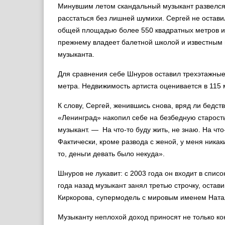
Минувшим летом скандальный музыкант развелся 
расстаться без лишней шумихи. Сергей не остави
общей площадью более 550 квадратных метров и
прежнему владеет балетной школой и известным 
музыканта.
Для сравнения себе Шнуров оставил трехэтажны
метра. Недвижимость артиста оценивается в 115
К слову, Сергей, женившись снова, вряд ли бедст
«Ленинград» накопил себе на безбедную старость
музыкант. — На что-то буду жить, не знаю. На что
Фактически, кроме развода с женой, у меня никак
то, деньги девать было некуда».
Шнуров не лукавит: с 2003 года он входит в списо
года назад музыкант занял третью строчку, оста
Киркорова, супермодель с мировым именем Ната
Музыканту неплохой доход приносят не только ко