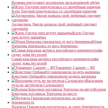
Волкова представит коллекцию эксклюзивной обуви
Кэти Топурия определилась со свадебным нарядом
Анджелина Джоли назвала свой любимый предмет
гардероба
Катю Гордон
преследует маньячка
Юлия
Началова призналась от кого беременна
Самая красивая актриса российского кинематографа
сидит дома без ролей
Товарищу Саахову – 90!
Кристине Орбакайте наворожили родить мальчика
Васильева
чуть не застрелила Садальского
Ксения
Бородина поставила Терехина на место
Надежда Грановская поплатилась за свою беременность