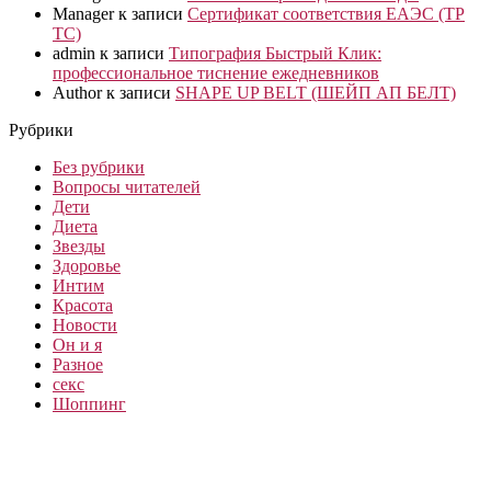
Manager
к записи
Сертификат соответствия ЕАЭС (ТР
ТС)
admin
к записи
Типография Быстрый Клик:
профессиональное тиснение ежедневников
Author
к записи
SHAPE UP BELT (ШЕЙП АП БЕЛТ)
Рубрики
Без рубрики
Вопросы читателей
Дети
Диета
Звезды
Здоровье
Интим
Красота
Новости
Он и я
Разное
секс
Шоппинг