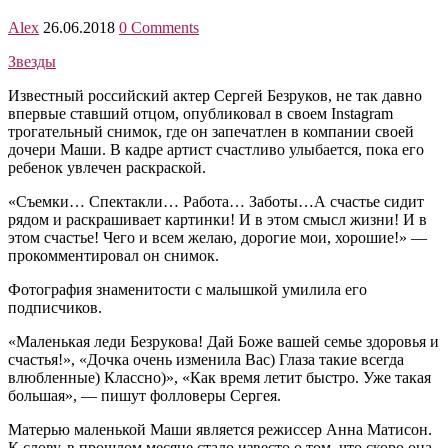
Alex
26.06.2018
0 Comments
Звезды
Известный российский актер Сергей Безруков, не так давно
впервые ставший отцом, опубликовал в своем Instagram
трогательный снимок, где он запечатлен в компании своей
дочери Маши. В кадре артист счастливо улыбается, пока его
ребенок увлечен раскраской.
«Съемки… Спектакли… Работа… Заботы…А счастье сидит
рядом и раскрашивает картинки! И в этом смысл жизни! И в
этом счастье! Чего и всем желаю, дорогие мои, хорошие!» —
прокомментировал он снимок.
Фотография знаменитости с малышкой умилила его
подписчиков.
«Маленькая леди Безрукова! Дай Боже вашей семье здоровья и
счастья!», «Дочка очень изменила Вас) Глаза такие всегда
влюбленные) Классно)», «Как время летит быстро. Уже такая
большая», — пишут фолловеры Сергея.
Матерью маленькой Маши является режиссер Анна Матисон.
К слову, в прошлом месяце стало известо о том, что скоро она