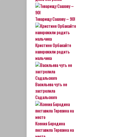
Товарищу Саахову – 90!
Кристине Орбакайте
наворожили родить
мальчика
Васильева чуть не
застрелила
Садальского
Ксения Бородина
поставила Терехина на
место