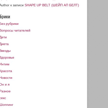
Author
к записи
SHAPE UP BELT (ШЕЙП АП БЕЛТ)
брики
Без рубрики
Вопросы читателей
Дети
Диета
Звезды
Здоровье
Интим
Красота
Новости
Он и я
Разное
секс
Шоппинг