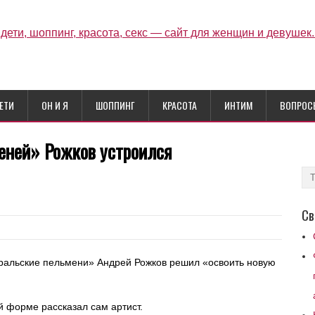
ЕТИ
ОН И Я
ШОППИНГ
КРАСОТА
ИНТИМ
ВОПРОС
еней» Рожков устроился
Св
ральские пельмени» Андрей Рожков решил «освоить новую
й форме рассказал сам артист.