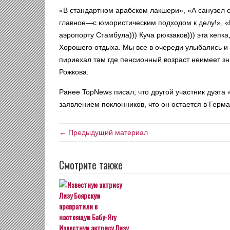
«В стандартном арабском лакшери», «А санузел 
главное—с юмористическим подходом к делу!», «
аэропорту Стамбула))) Куча рюкзаков))) эта кепк
Хорошего отдыха. Мы все в очереди улыбались и 
пириехал там где пенсионный возраст неимеет з
Рожкова.
Ранее TopNews писал, что другой участник дуэт
заявлением поклонников, что он остается в Герма
← Предыдущий материал
Смотрите также
Известную актрису Лизу