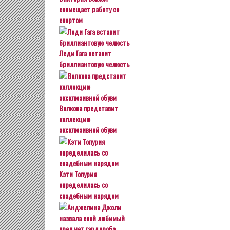
совмещает работу со
спортом
Леди Гага вставит
бриллиантовую челюсть
Волкова представит
коллекцию
эксклюзивной обуви
Кэти Топурия
определилась со
свадебным нарядом