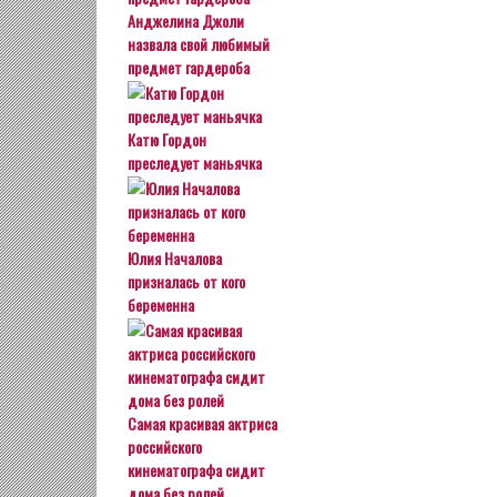
Анджелина Джоли
назвала свой любимый
предмет гардероба
Катю Гордон
преследует маньячка
Юлия Началова
призналась от кого
беременна
Самая красивая актриса
российского
кинематографа сидит
дома без ролей