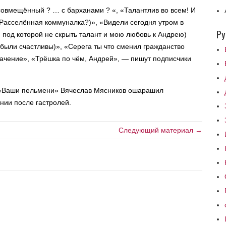
совмещённый ? … с барханами ? «, «Талантлив во всем! И
Расселённая коммуналка?)», «Видели сегодня утром в
Ру
а, под которой не скрыть талант и мою любовь к Андрею)
были счастливы)», «Серега ты что сменил гражданство
начение», «Трёшка по чём, Андрей», — пишут подписчики
а «Ваши пельмени» Вячеслав Мясников ошарашил
нии после гастролей.
Следующий материал →