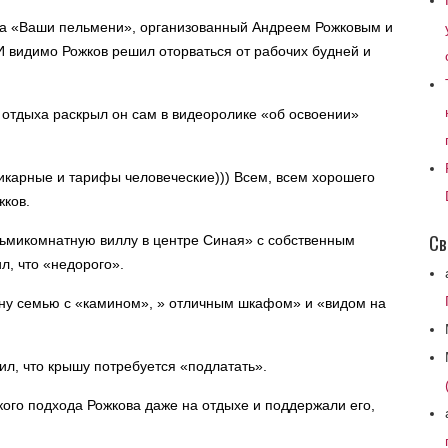
эта «Ваши пельмени», организованный Андреем Рожковым и
 видимо Рожков решил оторваться от рабочих будней и
о отдыха раскрыл он сам в видеоролике «об освоении»
карные и тарифы человеческие))) Всем, всем хорошего
жков.
Св
ьмикомнатную виллу в центре Синая» с собственным
л, что «недорого».
дну семью с «камином», » отличным шкафом» и «видом на
л, что крышу потребуется «подлатать».
кого подхода Рожкова даже на отдыхе и поддержали его,