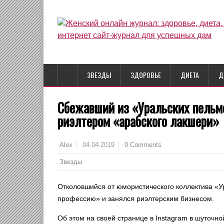
ЗВЕЗДЫ
ЗДОРОВЬЕ
ДИЕТА
Д
Сбежавший из «Уральских пельм
риэлтером «арабского лакшери»
04.04.2019
0 Comments
Alex
Звезды
Отколовшийся от юмористического коллектива «У
профессию» и занялся риэлтерским бизнесом.
Об этом на своей странице в Instagram в шуточно