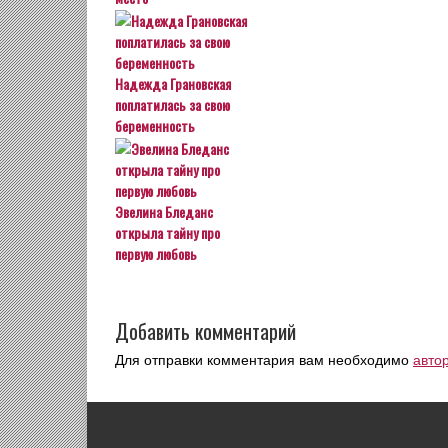
Надежда Грановская
поплатилась за свою
беременность
Эвелина Бледанс
открыла тайну про
первую любовь
Добавить комментарий
Для отправки комментария вам необходимо
авто