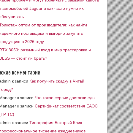
Какие проблемы могут возникать с замками капота
у автомобилей Jaguar и как часто нужно их
обслуживать
Трикотаж оптом от производителя: как найти
надежного поставщика и выгодно закупить
продукцию в 2026 году
RTX 3050: разумный вход в мир трассировки и
DLSS — стоит ли брать?
ежие комментарии
admin
к записи
Как получить скидку в Читай
Город?
Manager
к записи
Что такое сервис доставки еды
Manager
к записи
Сертификат соответствия ЕАЭС
(ТР ТС)
admin
к записи
Типография Быстрый Клик:
профессиональное тиснение ежедневников