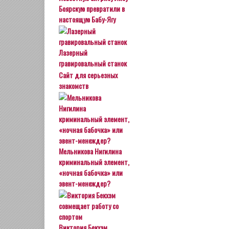
Боярскую превратили в
настоящую Бабу-Ягу
Лазерный
гравировальный станок
Сайт для серьезных
знакомств
Мельникова Нигилина
криминальный элемент,
«ночная бабочка» или
эвент-менеждер?
Виктория Бекхэм