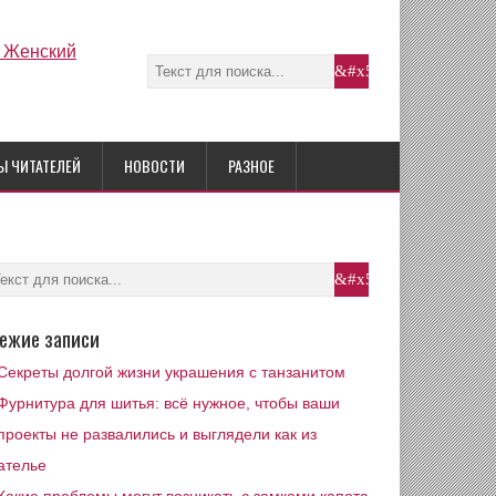
Ы ЧИТАТЕЛЕЙ
НОВОСТИ
РАЗНОЕ
ежие записи
Секреты долгой жизни украшения с танзанитом
Фурнитура для шитья: всё нужное, чтобы ваши
проекты не развалились и выглядели как из
ателье