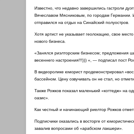
Известно, что недавно завершились гастроли ду
Вячеславом Мясниковым, по городам Германии. И
отправился на отдых на Синайский полуостров.
Хотя артист не указывает геолокацию, свое мест
нового бизнеса.
«Занялся риэлторским бизнесом; предложения ши
весеннего настроения!!!))) «, — подписал пост Ро
В видеоролике юморист продемонстрировал «вос
бассейном. Цену озвучивать он не стал, но отмети
Также Рожков показал маленький «коттедж» на о
оазис».
Как честный и начинающий риелтор Рожков отмети
Подписчики оказались в восторге от юмористичес
завалив вопросами об «арабском лакшери».