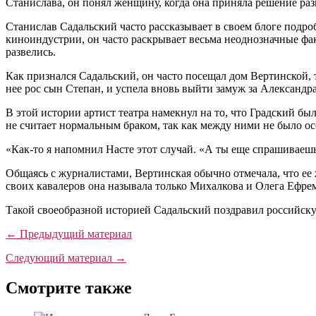
Станислава, он понял женщину, когда она приняла решение раз
Станислав Садальский часто рассказывает в своем блоге подр
киноиндустрии, он часто раскрывает весьма неоднозначные фа
развелись.
Как признался Садальский, он часто посещал дом Вертинской, 
нее рос сын Степан, и успела вновь выйти замуж за Александра
В этой истории артист театра намекнул на то, что Градский бы
не считает нормальным браком, так как между ними не было о
«Как-то я напомнил Насте этот случай. «А ты еще спрашиваешь
Общаясь с журналистами, Вертинская обычно отмечала, что ее 
своих кавалеров она называла только Михалкова и Олега Ефремо
Такой своеобразной историей Садальский поздравил российску
← Предыдущий материал
Следующий материал →
Смотрите также