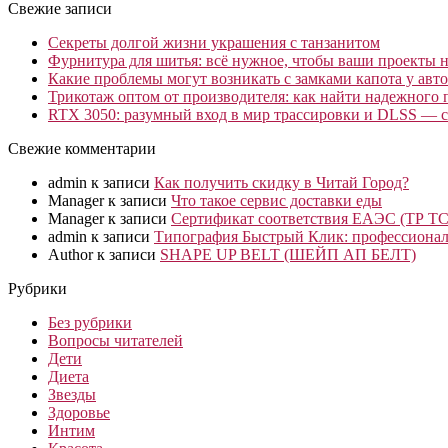
Свежие записи
Секреты долгой жизни украшения с танзанитом
Фурнитура для шитья: всё нужное, чтобы ваши проекты не
Какие проблемы могут возникать с замками капота у авто
Трикотаж оптом от производителя: как найти надежного 
RTX 3050: разумный вход в мир трассировки и DLSS — с
Свежие комментарии
admin
к записи
Как получить скидку в Читай Город?
Manager
к записи
Что такое сервис доставки еды
Manager
к записи
Сертификат соответствия ЕАЭС (ТР ТС
admin
к записи
Типография Быстрый Клик: профессионал
Author
к записи
SHAPE UP BELT (ШЕЙП АП БЕЛТ)
Рубрики
Без рубрики
Вопросы читателей
Дети
Диета
Звезды
Здоровье
Интим