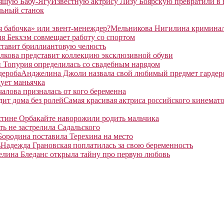
Известную актрису Лизу Боярскую превратили в
льный станок
Мельникова Нигилина криминаль
я Бекхэм совмещает работу со спортом
ставит бриллиантовую челюсть
лкова представит коллекцию эксклюзивной обуви
 Топурия определилась со свадебным нарядом
Анджелина Джоли назвала свой любимый предмет гардер
ует маньячка
алова призналась от кого беременна
Самая красивая актриса российского кинемато
тине Орбакайте наворожили родить мальчика
ть не застрелила Садальского
Бородина поставила Терехина на место
Надежда Грановская поплатилась за свою беременность
елина Бледанс открыла тайну про первую любовь