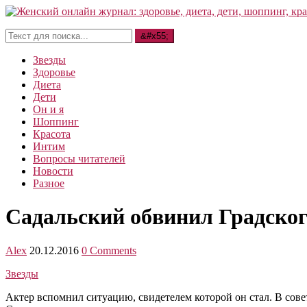
Звезды
Здоровье
Диета
Дети
Он и я
Шоппинг
Красота
Интим
Вопросы читателей
Новости
Разное
Садальский обвинил Градског
Alex
20.12.2016
0 Comments
Звезды
Актер вспомнил ситуацию, свидетелем которой он стал. В совет