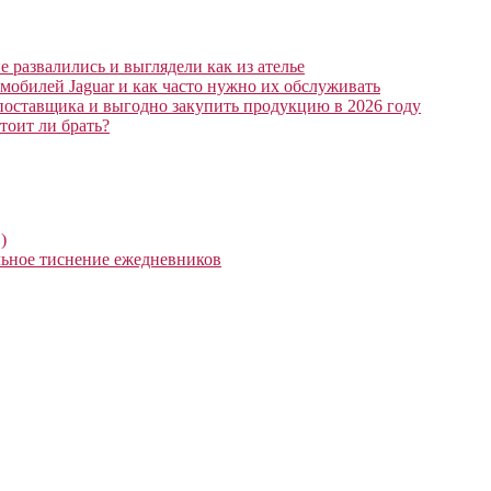
 развалились и выглядели как из ателье
мобилей Jaguar и как часто нужно их обслуживать
поставщика и выгодно закупить продукцию в 2026 году
тоит ли брать?
)
ьное тиснение ежедневников