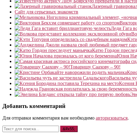
Лазерный гравирова
Сайт для серьезных знакомств
Виктори
Леди Гага в
Во
Кэти
Катю Гордон преслед
Юлия Нач
Товарищу Саахову – 90!
Крис
Васильева чу
Ксения 
Эв
Добавить комментарий
Для отправки комментария вам необходимо
авторизоваться
.