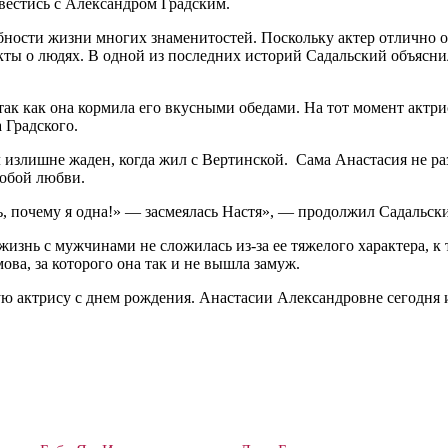
вестись с Александром Градским.
обности жизни многих знаменитостей. Поскольку актер отлично 
кты о людях. В одной из последних историй Садальский объясн
так как она кормила его вкусными обедами. На тот момент актри
 Градского.
л излишне жаден, когда жил с Вертинской. Сама Анастасия не ра
собой любви.
, почему я одна!» — засмеялась Настя», — продолжил Садальски
жизнь с мужчинами не сложилась из-за ее тяжелого характера, 
ва, за которого она так и не вышла замуж.
ю актрису с днем рождения. Анастасии Александровне сегодня 