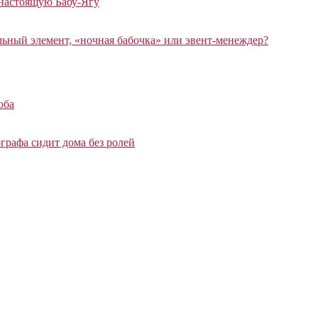
 настоящую Бабу-Ягу
ный элемент, «ночная бабочка» или эвент-менеждер?
оба
графа сидит дома без ролей