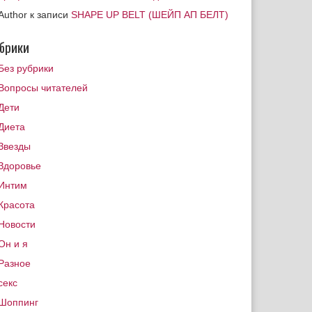
Author
к записи
SHAPE UP BELT (ШЕЙП АП БЕЛТ)
брики
Без рубрики
Вопросы читателей
Дети
Диета
Звезды
Здоровье
Интим
Красота
Новости
Он и я
Разное
секс
Шоппинг