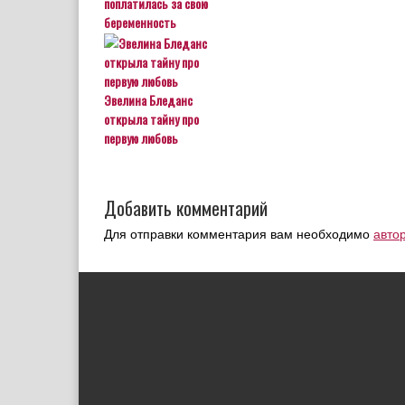
поплатилась за свою
беременность
Эвелина Бледанс
открыла тайну про
первую любовь
Добавить комментарий
Для отправки комментария вам необходимо
авто