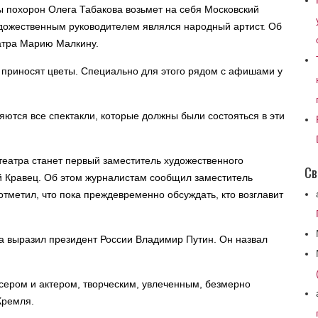
ы похорон Олега Табакова возьмет на себя Московский
удожественным руководителем являлся народный артист. Об
атра Марию Малкину.
приносят цветы. Специально для этого рядом с афишами у
яются все спектакли, которые должны были состояться в эти
еатра станет первый заместитель художественного
Св
 Кравец. Об этом журналистам сообщил заместитель
тметил, что пока преждевременно обсуждать, кто возглавит
а выразил президент России Владимир Путин. Он назвал
ером и актером, творческим, увлеченным, безмерно
Кремля.