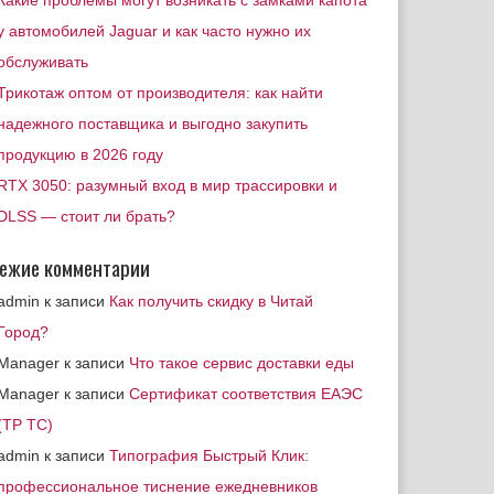
Какие проблемы могут возникать с замками капота
у автомобилей Jaguar и как часто нужно их
обслуживать
Трикотаж оптом от производителя: как найти
надежного поставщика и выгодно закупить
продукцию в 2026 году
RTX 3050: разумный вход в мир трассировки и
DLSS — стоит ли брать?
ежие комментарии
admin
к записи
Как получить скидку в Читай
Город?
Manager
к записи
Что такое сервис доставки еды
Manager
к записи
Сертификат соответствия ЕАЭС
(ТР ТС)
admin
к записи
Типография Быстрый Клик:
профессиональное тиснение ежедневников