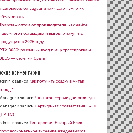
Какие проблемы могут возникать с замками капота
у автомобилей Jaguar и как часто нужно их
обслуживать
Трикотаж оптом от производителя: как найти
надежного поставщика и выгодно закупить
продукцию в 2026 году
RTX 3050: разумный вход в мир трассировки и
DLSS — стоит ли брать?
ежие комментарии
admin
к записи
Как получить скидку в Читай
Город?
Manager
к записи
Что такое сервис доставки еды
Manager
к записи
Сертификат соответствия ЕАЭС
(ТР ТС)
admin
к записи
Типография Быстрый Клик:
профессиональное тиснение ежедневников