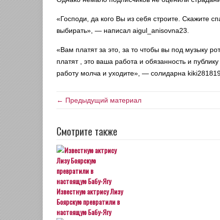
«Господи, да кого Вы из себя строите. Скажите сп
выбирать», — написал aigul_anisovna23.
«Вам платят за это, за то чтобы вы под музыку рот
платят , это ваша работа и обязанность и публик
работу молча и уходите», — солидарна kiki281819
← Предыдущий материал
Смотрите также
Известную актрису Лизу
Боярскую превратили в
настоящую Бабу-Ягу