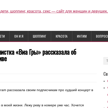
ЕТИ
ОН И Я
ШОППИНГ
КРАСОТА
ИНТИМ
ВОПРОС
листка «Виа Гры» рассказала об
иве
Св
gram рассказала своим подписчикам про худший концерт в
 в моей жизни. Лежу реву в номере уже час. Хочется