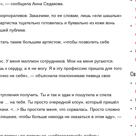
ус», — сообщила Анна Седакова.
 корпоративов. Заказчики, по ее словам, лишь «ели шашлык»
 артистка тщательно готовилась и буквально из кожи вонь
вшей публике.
стать таким большим артистом, «чтобы позволить себе
ес. У меня миллион сотрудников. Мои на меня ругаются.
шь к сердцу, а я не могу. Я в эту профессию пришла для того
Св
 точно не себя», — объяснила поклонникам певица свое
тупления получить. Ты и так и эдак и пошутила и спела
 им … на тебя. Ты просто очередной клоун, который пришёл
изни. <...> Вы простите меня, что сорвалась. Просто сложно
спешнее, чтобы больше никогда не оказаться в этом аду», —
я певицы по поводу ее «неблагодарной» работы.