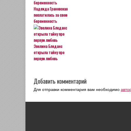
Надежда Грановская
поплатилась за свою
беременность
Эвелина Бледанс
открыла тайну про
первую любовь
Добавить комментарий
Для отправки комментария вам необходимо
авто