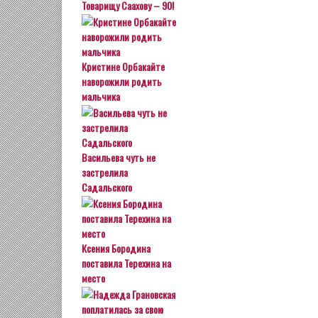
Товарищу Саахову – 90!
Кристине Орбакайте
наворожили родить
мальчика
Васильева чуть не
застрелила
Садальского
Ксения Бородина
поставила Терехина на
место