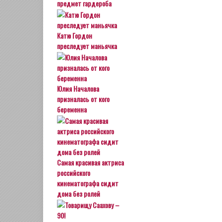
предмет гардероба
Катю Гордон
преследует маньячка
Юлия Началова
призналась от кого
беременна
Самая красивая актриса
российского
кинематографа сидит
дома без ролей