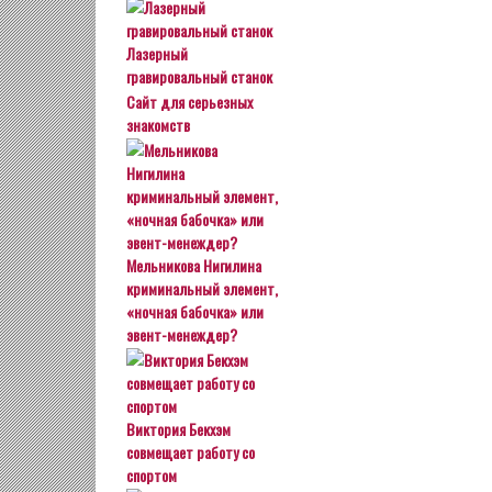
Лазерный
гравировальный станок
Сайт для серьезных
знакомств
Мельникова Нигилина
криминальный элемент,
«ночная бабочка» или
эвент-менеждер?
Виктория Бекхэм
совмещает работу со
спортом