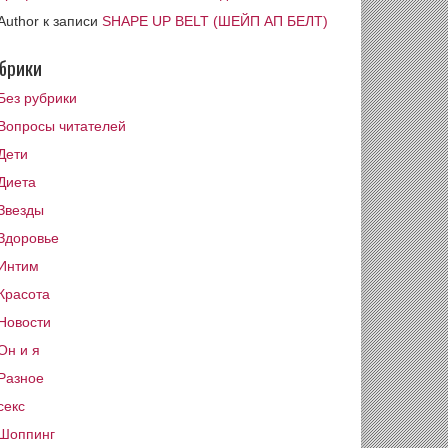
Author
к записи
SHAPE UP BELT (ШЕЙП АП БЕЛТ)
брики
Без рубрики
Вопросы читателей
Дети
Диета
Звезды
Здоровье
Интим
Красота
Новости
Он и я
Разное
секс
Шоппинг