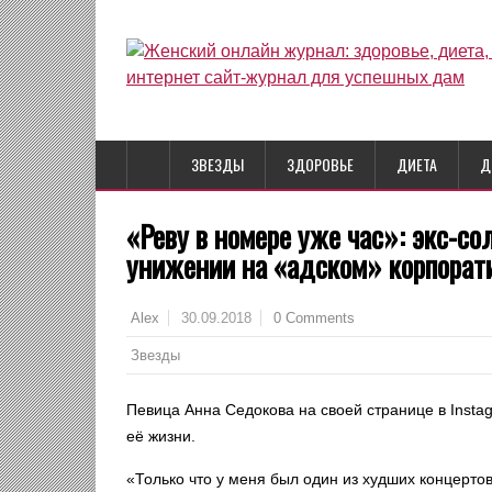
ЗВЕЗДЫ
ЗДОРОВЬЕ
ДИЕТА
Д
«Реву в номере уже час»: экс-со
унижении на «адском» корпорат
30.09.2018
0 Comments
Alex
Звезды
Певица Анна Седокова на своей странице в Insta
её жизни.
«Только что у меня был один из худших концертов