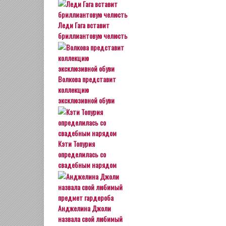
Леди Гага вставит
бриллиантовую челюсть
Волкова представит
коллекцию
эксклюзивной обуви
Кэти Топурия
определилась со
свадебным нарядом
Анджелина Джоли
назвала свой любимый