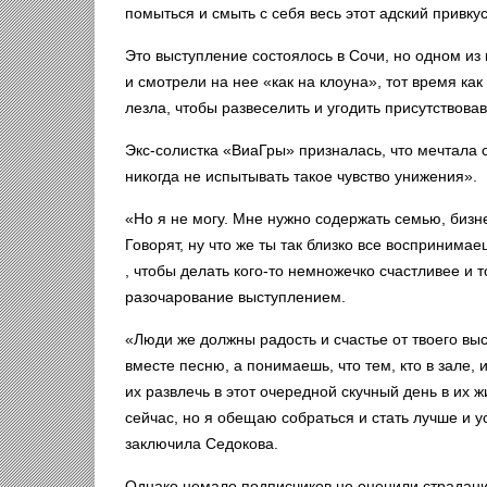
помыться и смыть с себя весь этот адский привк
Это выступление состоялось в Сочи, но одном из
и смотрели на нее «как на клоуна», тот время как
лезла, чтобы развеселить и угодить присутствова
Экс-солистка «ВиаГры» призналась, что мечтала 
никогда не испытывать такое чувство унижения».
«Но я не могу. Мне нужно содержать семью, бизн
Говорят, ну что же ты так близко все воспринимае
, чтобы делать кого-то немножечко счастливее и
разочарование выступлением.
«Люди же должны радость и счастье от твоего выс
вместе песню, а понимаешь, что тем, кто в зале,
их развлечь в этот очередной скучный день в их ж
сейчас, но я обещаю собраться и стать лучше и у
заключила Седокова.
Однако немало подписчиков не оценили страдани