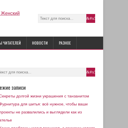
Ы ЧИТАТЕЛЕЙ
НОВОСТИ
РАЗНОЕ
ежие записи
Секреты долгой жизни украшения с танзанитом
Фурнитура для шитья: всё нужное, чтобы ваши
проекты не развалились и выглядели как из
ателье