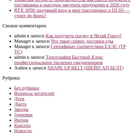
поставщика и выгодно закупить продукцию в 2026 году
RTX 3050: разумный вход в мир трассировки и DLSS —
стоит ли брать?
Свежие комментарии
admin
к записи
Как получить скидку в Читай Город?
Manager
к записи
Что такое сервис доставки еды
Manager
к записи
Сертификат соответствия ЕАЭС (ТР
ТС)
admin
к записи
Типография Быстрый Клик:
профессиональное тиснение ежедневников
Author
к записи
SHAPE UP BELT (ШЕЙП АП БЕЛТ)
Рубрики
Без рубрики
Вопросы читателей
Дети
Диета
Звезды
Здоровье
Интим
Красота
Новости