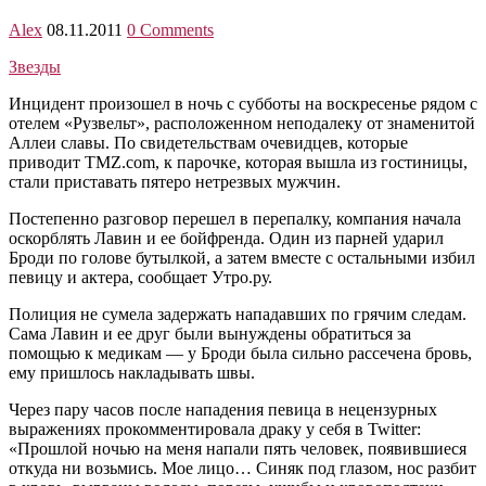
Alex
08.11.2011
0 Comments
Звезды
Инцидент произошел в ночь с субботы на воскресенье рядом с
отелем «Рузвельт», расположенном неподалеку от знаменитой
Аллеи славы. По свидетельствам очевидцев, которые
приводит TMZ.com, к парочке, которая вышла из гостиницы,
стали приставать пятеро нетрезвых мужчин.
Постепенно разговор перешел в перепалку, компания начала
оскорблять Лавин и ее бойфренда. Один из парней ударил
Броди по голове бутылкой, а затем вместе с остальными избил
певицу и актера, сообщает Утро.ру.
Полиция не сумела задержать нападавших по грячим следам.
Сама Лавин и ее друг были вынуждены обратиться за
помощью к медикам — у Броди была сильно рассечена бровь,
ему пришлось накладывать швы.
Через пару часов после нападения певица в нецензурных
выражениях прокомментировала драку у себя в Twitter:
«Прошлой ночью на меня напали пять человек, появившиеся
откуда ни возьмись. Мое лицо… Синяк под глазом, нос разбит