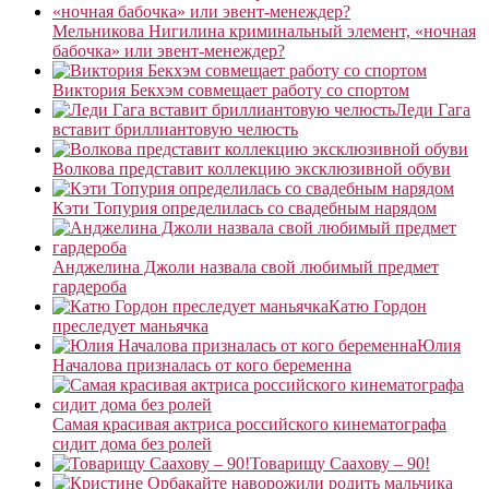
Мельникова Нигилина криминальный элемент, «ночная
бабочка» или эвент-менеждер?
Виктория Бекхэм совмещает работу со спортом
Леди Гага
вставит бриллиантовую челюсть
Волкова представит коллекцию эксклюзивной обуви
Кэти Топурия определилась со свадебным нарядом
Анджелина Джоли назвала свой любимый предмет
гардероба
Катю Гордон
преследует маньячка
Юлия
Началова призналась от кого беременна
Самая красивая актриса российского кинематографа
сидит дома без ролей
Товарищу Саахову – 90!