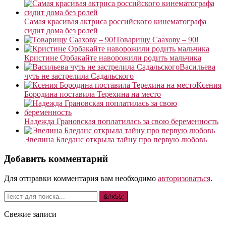
Самая красивая актриса российского кинематографа
сидит дома без ролей
Товарищу Саахову – 90!
Кристине Орбакайте наворожили родить мальчика
Васильева
чуть не застрелила Садальского
Ксения
Бородина поставила Терехина на место
Надежда Грановская поплатилась за свою беременность
Эвелина Бледанс открыла тайну про первую любовь
Добавить комментарий
Для отправки комментария вам необходимо
авторизоваться
.
Свежие записи