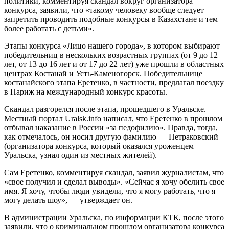
политики, комментируя скандал вокруг организатора
конкурса, заявили, что «такому человеку вообще следует
запретить проводить подобные конкурсы в Казахстане и тем
более работать с детьми».
Этапы конкурса «Лицо нашего города», в котором выбирают
победительниц в нескольких возрастных группах (от 9 до 12
лет, от 13 до 16 лет и от 17 до 22 лет) уже прошли в областных
центрах Костанай и Усть-Каменогорск. Победительнице
костанайского этапа Еретенко, в частности, предлагал поездку
в Париж на международный конкурс красоты.
Скандал разгорелся после этапа, прошедшего в Уральске.
Местный портал Uralsk.info написал, что Еретенко в прошлом
отбывал наказание в России «за педофилию». Правда, тогда,
как отмечалось, он носил другую фамилию — Петраковский
(организатора конкурса, который оказался уроженцем
Уральска, узнал один из местных жителей).
Сам Еретенко, комментируя скандал, заявил журналистам, что
«свое получил и сделал выводы». «Сейчас я хочу обелить свое
имя. Я хочу, чтобы люди увидели, что я могу работать, что я
могу делать шоу», — утверждает он.
В администрации Уральска, по информации КТК, после этого
заявили, что о криминальном прошлом организатора конкурса