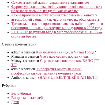
Секреты долгой жизни украшения с танзанитом
Фурнитура для шитья: всё нужное, чтобы ваши проекты
не развалились и выглядели как из ателье
Какие проблемы могут возникать с замками капота у
автомобилей Jaguar и как часто нужно их обслуживать
Трикотаж оптом от производителя: как найти надежного
поставщика и выгодно закупить продукцию в 2026 году
RTX 3050: разумный вход в мир трассировки и DLSS —
стоит ли брать?
Свежие комментарии
admin
к записи
Как получить скидку в Читай Город?
Manager
к записи
Что такое сервис доставки еды
Manager
к записи
Сертификат соответствия ЕАЭС (ТР
ТС)
admin
к записи
Типография Быстрый Клик:
профессиональное тиснение ежедневников
Author
к записи
SHAPE UP BELT (ШЕЙП АП БЕЛТ)
Рубрики
Без рубрики
Вопросы читателей
Дети