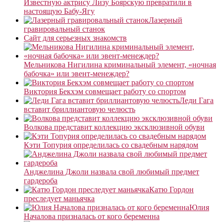
Известную актрису Лизу Боярскую превратили в
настоящую Бабу-Ягу
Лазерный
гравировальный станок
Сайт для серьезных знакомств
Мельникова Нигилина криминальный элемент, «ночная
бабочка» или эвент-менеждер?
Виктория Бекхэм совмещает работу со спортом
Леди Гага
вставит бриллиантовую челюсть
Волкова представит коллекцию эксклюзивной обуви
Кэти Топурия определилась со свадебным нарядом
Анджелина Джоли назвала свой любимый предмет
гардероба
Катю Гордон
преследует маньячка
Юлия
Началова призналась от кого беременна