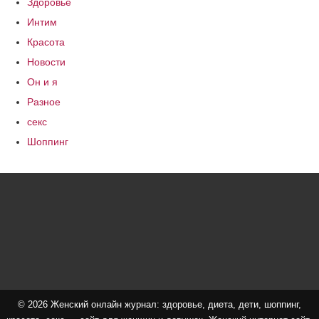
Здоровье
Интим
Красота
Новости
Он и я
Разное
секс
Шоппинг
© 2026 Женский онлайн журнал: здоровье, диета, дети, шоппинг,