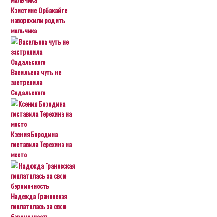
Кристине Орбакайте
наворожили родить
мальчика
Васильева чуть не
застрелила
Садальского
Ксения Бородина
поставила Терехина на
место
Надежда Грановская
поплатилась за свою
беременность