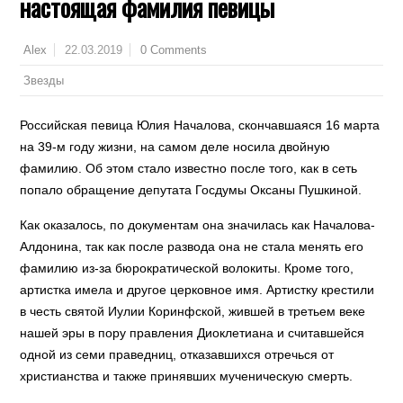
настоящая фамилия певицы
22.03.2019
0 Comments
Alex
Звезды
Российская певица Юлия Началова, скончавшаяся 16 марта
на 39-м году жизни, на самом деле носила двойную
фамилию. Об этом стало известно после того, как в сеть
попало обращение депутата Госдумы Оксаны Пушкиной.
Как оказалось, по документам она значилась как Началова-
Алдонина, так как после развода она не стала менять его
фамилию из-за бюрократической волокиты. Кроме того,
артистка имела и другое церковное имя. Артистку крестили
в честь святой Иулии Коринфской, жившей в третьем веке
нашей эры в пору правления Диоклетиана и считавшейся
одной из семи праведниц, отказавшихся отречься от
христианства и также принявших мученическую смерть.