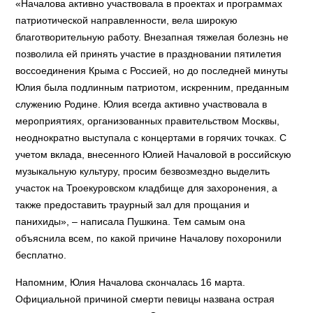
«Началова активно участвовала в проектах и программах
патриотической направленности, вела широкую
благотворительную работу. Внезапная тяжелая болезнь не
позволила ей принять участие в праздновании пятилетия
воссоединения Крыма с Россией, но до последней минуты
Юлия была подлинным патриотом, искренним, преданным
служению Родине. Юлия всегда активно участвовала в
мероприятиях, организованных правительством Москвы,
неоднократно выступала с концертами в горячих точках. С
учетом вклада, внесенного Юлией Началовой в российскую
музыкальную культуру, просим безвозмездно выделить
участок на Троекуровском кладбище для захоронения, а
также предоставить траурный зал для прощания и
панихиды», – написала Пушкина. Тем самым она
объяснила всем, по какой причине Началову похоронили
бесплатно.
Напомним, Юлия Началова скончалась 16 марта.
Официальной причиной смерти певицы названа острая