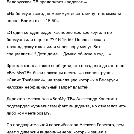
Белорусское ТВ продолжает «радовать».
«На белмузтв сегодня минимум десять минут показывали
порно. Время ок — 15:50».
«Я один сегодня видел как порно жесткое крутили по
белмузтв или еще кто??? В 15.50. После звонка в
техподдержку отключили через пару минут. Вот
специалисты!!! Дети дома… Думаю об иске в суд… «.
Зрители канала также сообщили, что незадолго до этого по
«БелМузТВ» были показаны несколько клипов группы
«Ляпис Трубецкой», на трансляцию которых в Беларуси
наложен неофициальный запрет властей.
Директор телеканала «БелМузТВ» Александр Капенкин
подтвердил журналистам факт инцидента, но отказался что-
либо комментировать.
По предварительной версииблогера Алексея Горского, речь
идет о диверсии видеоинженера, который зашел в