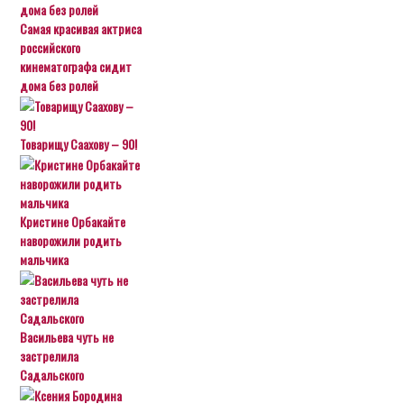
Самая красивая актриса
российского
кинематографа сидит
дома без ролей
Товарищу Саахову – 90!
Кристине Орбакайте
наворожили родить
мальчика
Васильева чуть не
застрелила
Садальского