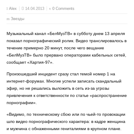
14.04.2013
0 Comments
Alex
Звезды
Музыкальный канал «БелМузТВ» в субботу днем 13 апреля
показал порнографический ролик. Видео транслировалось в
течение примерно 20 минут, после чего вещание
«БелМузТВ» было прервано операторами кабельных сетей,
сообщает «Хартия-97».
Произошедший инцидент сразу стал темой номер 1 на
интернет-форумах. Многие успели записать скандальный
эфир, но не решались выложить в сеть из-за угрозы
привлечения к ответственности по статье «распространение
порнографии».
«Видимо, по техническому сбою или по чьей-то провокации
шло видео порнографического характера: в кадре женщина
и мужчина с обнаженными гениталиями в крупном плане.