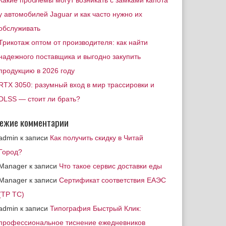
Какие проблемы могут возникать с замками капота
у автомобилей Jaguar и как часто нужно их
обслуживать
Трикотаж оптом от производителя: как найти
надежного поставщика и выгодно закупить
продукцию в 2026 году
RTX 3050: разумный вход в мир трассировки и
DLSS — стоит ли брать?
ежие комментарии
admin
к записи
Как получить скидку в Читай
Город?
Manager
к записи
Что такое сервис доставки еды
Manager
к записи
Сертификат соответствия ЕАЭС
(ТР ТС)
admin
к записи
Типография Быстрый Клик:
профессиональное тиснение ежедневников