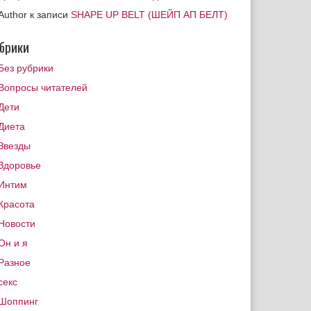
Author
к записи
SHAPE UP BELT (ШЕЙП АП БЕЛТ)
брики
Без рубрики
Вопросы читателей
Дети
Диета
Звезды
Здоровье
Интим
Красота
Новости
Он и я
Разное
секс
Шоппинг