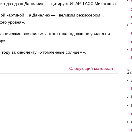
«Кин-дза-дза» Данелии», — цитирует ИТАР-ТАСС Михалкова.
ной картиной», а Данелию — «великим режиссёром»,
ого уровня».
актические все фильмы этого года, однако не увидел ни
ар».
 году за киноленту «Утомленные солнцем».
Следующий материал →
Св