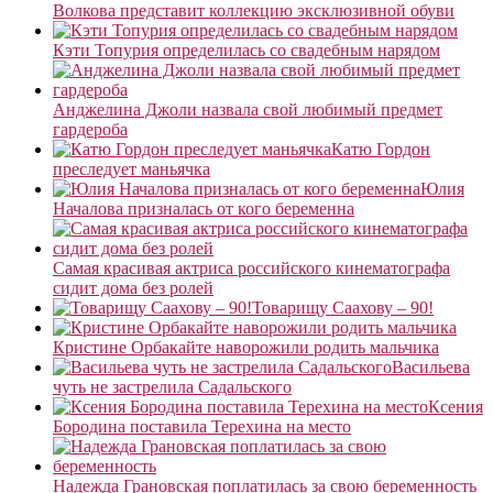
Волкова представит коллекцию эксклюзивной обуви
Кэти Топурия определилась со свадебным нарядом
Анджелина Джоли назвала свой любимый предмет
гардероба
Катю Гордон
преследует маньячка
Юлия
Началова призналась от кого беременна
Самая красивая актриса российского кинематографа
сидит дома без ролей
Товарищу Саахову – 90!
Кристине Орбакайте наворожили родить мальчика
Васильева
чуть не застрелила Садальского
Ксения
Бородина поставила Терехина на место
Надежда Грановская поплатилась за свою беременность