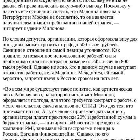
предпринимательскую деятельность, поскольку ее виза не
давала ей права извлекать какую-либо выгоду. Поскольку у
нас есть все основания сказать, что Мадонна плясала в
Петербурге и Москве не бесплатно, то она является
нарушителем правил пребывания в нашей стране», —
цитирует издание Милонова.
По словам депутата, организации, которая оформляла визу для
поп-дивы, может грозить штраф до 500 тысяч рублей.
Санкции в отношении самой певицы уточняются. Как
правило, за незаконное использование рабочей силы
необходимо оплатить штраф в размере от 245 тысяч до 800
тысяч рублей. Однако не ясно, кто в данном случае выступает
в качестве работодателя Мадонны. Между тем, ей самой,
вероятно, запретят въезд в Россию сроком на пять лет.
«Во всем мире существует такое понятие, как артистическая
виза. Рабочая виза, на которой настаивает Милонов,
оформляется полгода, для этого требуется контракт о работе, о
месте жительства, сдача анализов на СПИД. Это для тех, кто
приезжает на год. А тут человек приезжает дать концерт,
организаторы платят практически 20% заработанной суммы в
бюджет страны», — цитируют «Известия» президента
компании PMI, занимавшейся гастролями певицы в
России, Евгения Финкельштейна. Однако, по его
словам, певицу не нанимали напрямую, а заключали договор