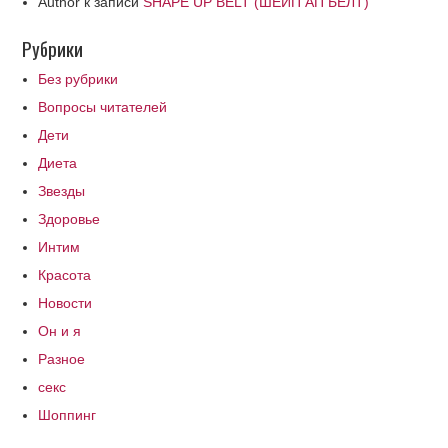
Author
к записи
SHAPE UP BELT (ШЕЙП АП БЕЛТ)
Рубрики
Без рубрики
Вопросы читателей
Дети
Диета
Звезды
Здоровье
Интим
Красота
Новости
Он и я
Разное
секс
Шоппинг