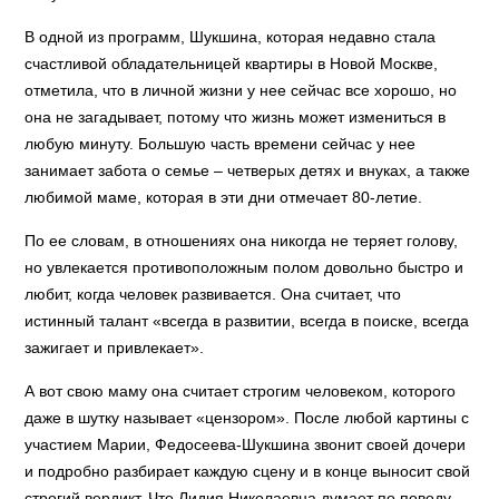
В одной из программ, Шукшина, которая недавно стала
счастливой обладательницей квартиры в Новой Москве,
отметила, что в личной жизни у нее сейчас все хорошо, но
она не загадывает, потому что жизнь может измениться в
любую минуту. Большую часть времени сейчас у нее
занимает забота о семье – четверых детях и внуках, а также
любимой маме, которая в эти дни отмечает 80-летие.
По ее словам, в отношениях она никогда не теряет голову,
но увлекается противоположным полом довольно быстро и
любит, когда человек развивается. Она считает, что
истинный талант «всегда в развитии, всегда в поиске, всегда
зажигает и привлекает».
А вот свою маму она считает строгим человеком, которого
даже в шутку называет «цензором». После любой картины с
участием Марии, Федосеева-Шукшина звонит своей дочери
и подробно разбирает каждую сцену и в конце выносит свой
строгий вердикт. Что Лидия Николаевна думает по поводу