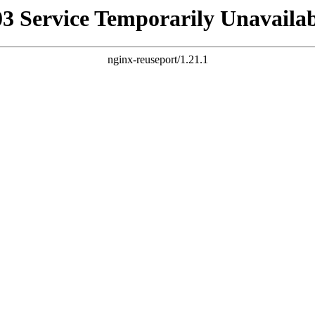
03 Service Temporarily Unavailab
nginx-reuseport/1.21.1